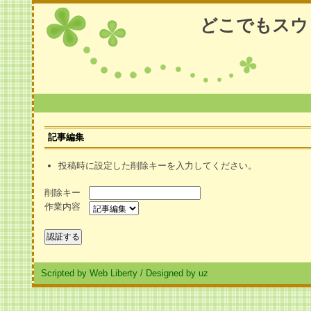
どこでもスウ
記事編集
投稿時に設定した削除キーを入力してください。
削除キー
作業内容
Scripted by Web Liberty
/
Designed by uz