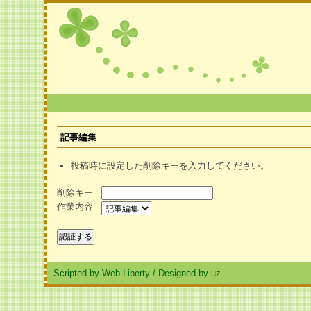
記事編集
投稿時に設定した削除キーを入力してください。
削除キー
作業内容
Scripted by Web Liberty
/
Designed by uz