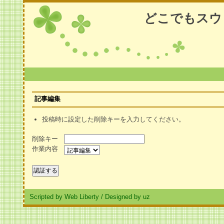
どこでもスウ
記事編集
投稿時に設定した削除キーを入力してください。
削除キー
作業内容
Scripted by Web Liberty
/
Designed by uz