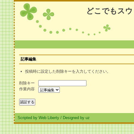
どこでもスウ
記事編集
投稿時に設定した削除キーを入力してください。
削除キー
作業内容
Scripted by Web Liberty
/
Designed by uz