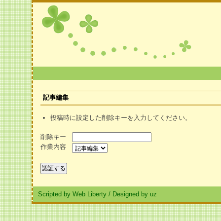
記事編集
投稿時に設定した削除キーを入力してください。
削除キー
作業内容
Scripted by Web Liberty
/
Designed by uz