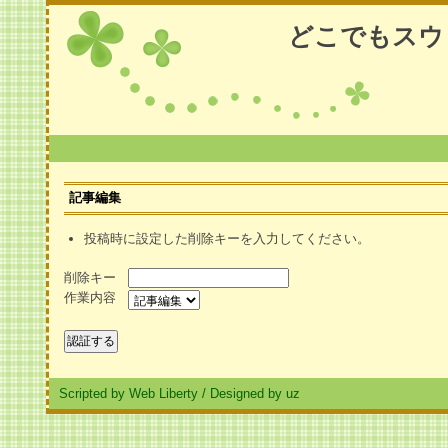
どこでもスウ
記事編集
投稿時に設定した削除キーを入力してください。
削除キー
作業内容
Scripted by Web Liberty
/
Designed by uz