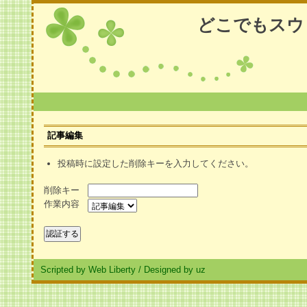
どこでもスウ
記事編集
投稿時に設定した削除キーを入力してください。
削除キー
作業内容
Scripted by Web Liberty
/
Designed by uz