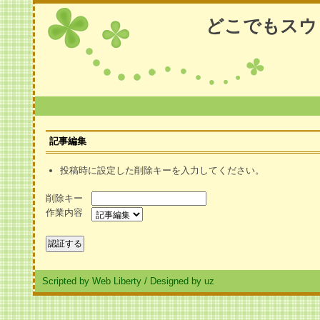
どこでもスウ
記事編集
投稿時に設定した削除キーを入力してください。
削除キー
作業内容
Scripted by Web Liberty
/
Designed by uz