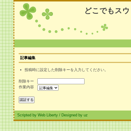
どこでもスウ
記事編集
投稿時に設定した削除キーを入力してください。
削除キー
作業内容
Scripted by Web Liberty
/
Designed by uz