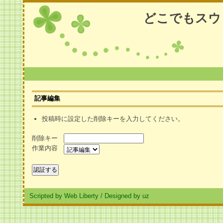
どこでもスウ
記事編集
投稿時に設定した削除キーを入力してください。
削除キー
作業内容
Scripted by Web Liberty
/
Designed by uz