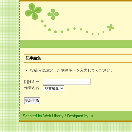
記事編集
投稿時に設定した削除キーを入力してください。
削除キー
作業内容
Scripted by Web Liberty
/
Designed by uz