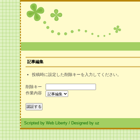
記事編集
投稿時に設定した削除キーを入力してください。
削除キー
作業内容
Scripted by Web Liberty
/
Designed by uz