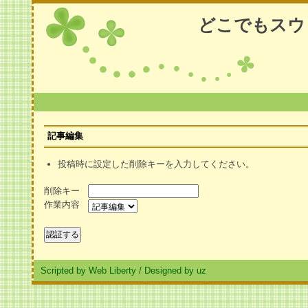
どこでもスウ
記事編集
投稿時に設定した削除キーを入力してください。
削除キー
作業内容
Scripted by Web Liberty
/
Designed by uz