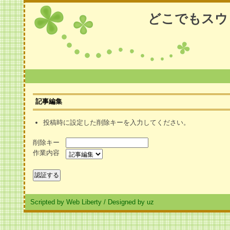
どこでもスウ
記事編集
投稿時に設定した削除キーを入力してください。
削除キー
作業内容
Scripted by Web Liberty
/
Designed by uz