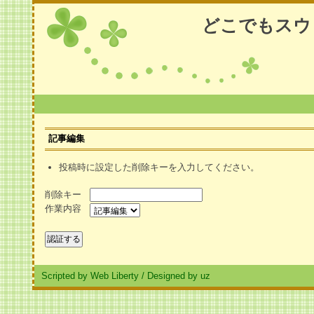
どこでもスウ
記事編集
投稿時に設定した削除キーを入力してください。
削除キー
作業内容
Scripted by Web Liberty
/
Designed by uz