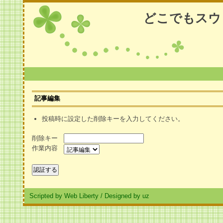
どこでもスウ
記事編集
投稿時に設定した削除キーを入力してください。
削除キー
作業内容
Scripted by Web Liberty
/
Designed by uz