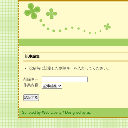
記事編集
投稿時に設定した削除キーを入力してください。
削除キー
作業内容
Scripted by Web Liberty
/
Designed by uz