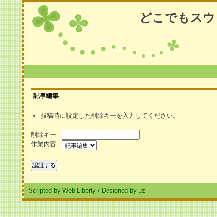
どこでもスウ
記事編集
投稿時に設定した削除キーを入力してください。
削除キー
作業内容
Scripted by Web Liberty
/
Designed by uz