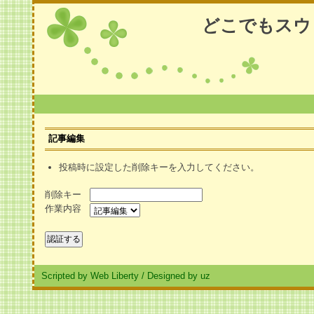
どこでもスウ
記事編集
投稿時に設定した削除キーを入力してください。
削除キー
作業内容
Scripted by Web Liberty
/
Designed by uz