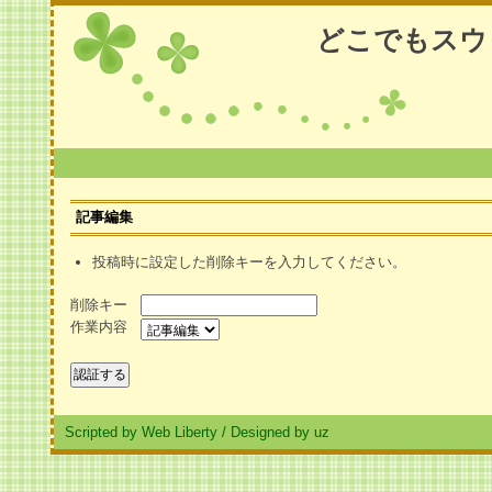
どこでもスウ
記事編集
投稿時に設定した削除キーを入力してください。
削除キー
作業内容
Scripted by Web Liberty
/
Designed by uz