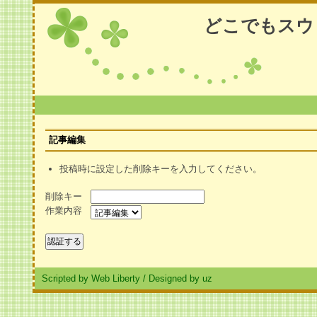
どこでもスウ
記事編集
投稿時に設定した削除キーを入力してください。
削除キー
作業内容
Scripted by Web Liberty
/
Designed by uz