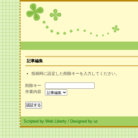
記事編集
投稿時に設定した削除キーを入力してください。
削除キー
作業内容
Scripted by Web Liberty
/
Designed by uz