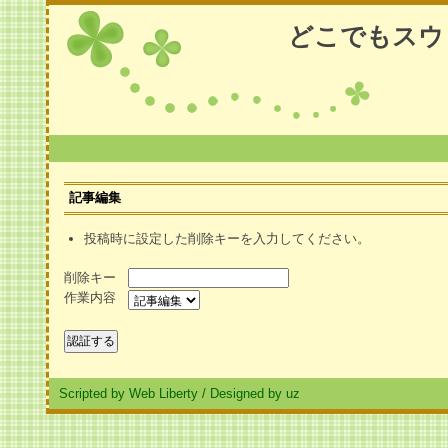
どこでもスウ
記事編集
投稿時に設定した削除キーを入力してください。
削除キー
作業内容
Scripted by Web Liberty
/
Designed by uz