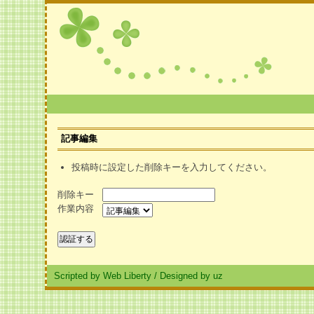
記事編集
投稿時に設定した削除キーを入力してください。
削除キー
作業内容
Scripted by Web Liberty
/
Designed by uz