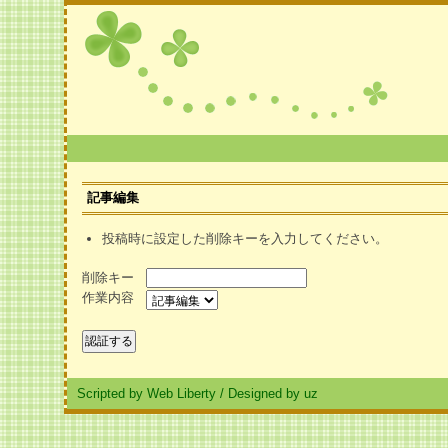
記事編集
投稿時に設定した削除キーを入力してください。
削除キー
作業内容
Scripted by Web Liberty
/
Designed by uz