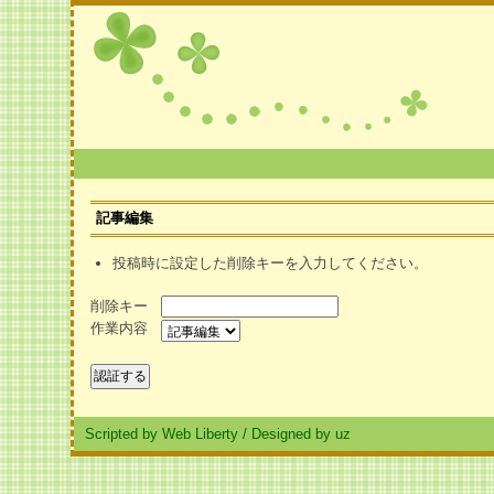
記事編集
投稿時に設定した削除キーを入力してください。
削除キー
作業内容
Scripted by Web Liberty
/
Designed by uz