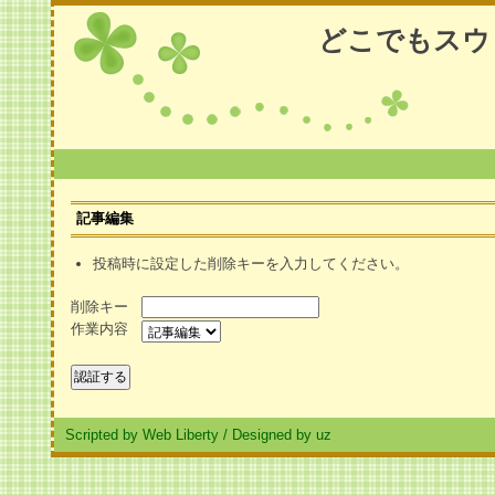
どこでもスウ
記事編集
投稿時に設定した削除キーを入力してください。
削除キー
作業内容
Scripted by Web Liberty
/
Designed by uz