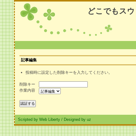
どこでもスウ
記事編集
投稿時に設定した削除キーを入力してください。
削除キー
作業内容
Scripted by Web Liberty
/
Designed by uz