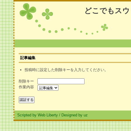
どこでもスウ
記事編集
投稿時に設定した削除キーを入力してください。
削除キー
作業内容
Scripted by Web Liberty
/
Designed by uz