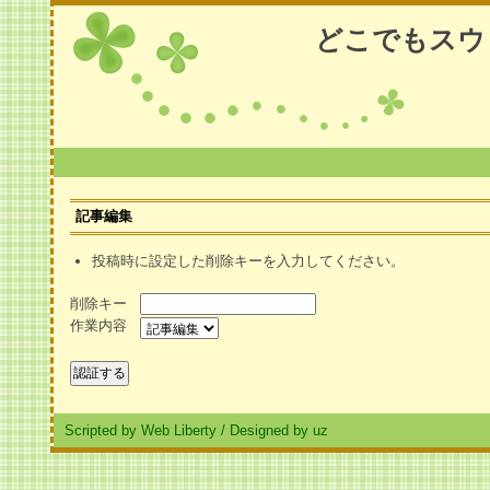
どこでもスウ
記事編集
投稿時に設定した削除キーを入力してください。
削除キー
作業内容
Scripted by Web Liberty
/
Designed by uz