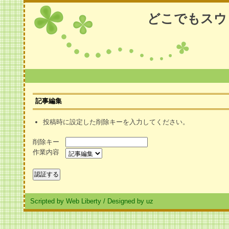
どこでもスウ
記事編集
投稿時に設定した削除キーを入力してください。
削除キー
作業内容
Scripted by Web Liberty
/
Designed by uz