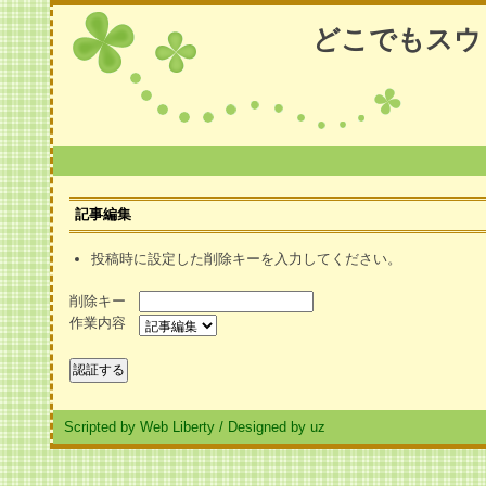
どこでもスウ
記事編集
投稿時に設定した削除キーを入力してください。
削除キー
作業内容
Scripted by Web Liberty
/
Designed by uz