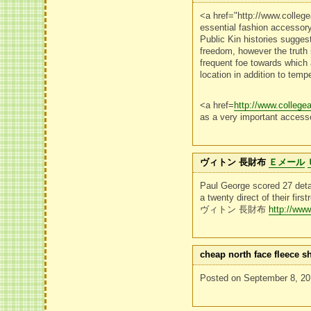
<a href="http://www.colle
essential fashion accessor
Public Kin histories sugges
freedom, however the truth 
frequent foe towards which 
location in addition to tem
<a href=
http://www.colleg
as a very important acces
ヴィトン 長財布
Ｅメール
Paul George scored 27 deta
a twenty direct of their fi
ヴィトン 長財布
http://www
cheap north face fleece s
Posted on September 8, 20