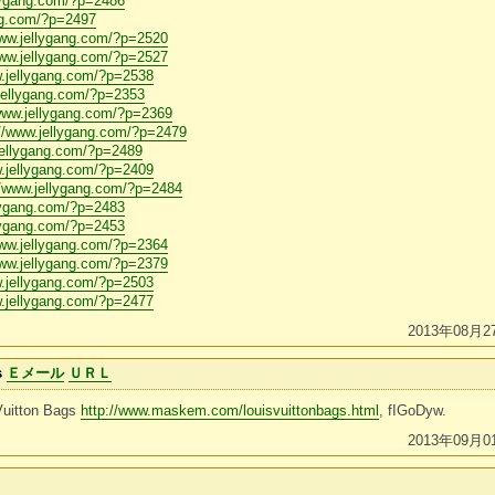
llygang.com/?p=2486
ang.com/?p=2497
www.jellygang.com/?p=2520
www.jellygang.com/?p=2527
w.jellygang.com/?p=2538
.jellygang.com/?p=2353
/www.jellygang.com/?p=2369
://www.jellygang.com/?p=2479
jellygang.com/?p=2489
w.jellygang.com/?p=2409
//www.jellygang.com/?p=2484
llygang.com/?p=2483
llygang.com/?p=2453
www.jellygang.com/?p=2364
www.jellygang.com/?p=2379
w.jellygang.com/?p=2503
w.jellygang.com/?p=2477
2013年08月2
s
Ｅメール
ＵＲＬ
Vuitton Bags
http://www.maskem.com/louisvuittonbags.html
, fIGoDyw.
2013年09月0