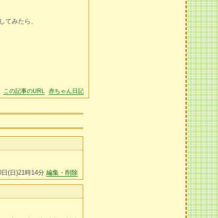
してみたら、
この記事のURL
赤ちゃん日記
0日(日)21時14分
編集・削除