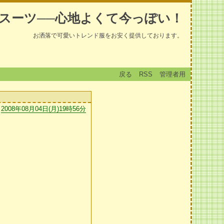
スーツ──心地よくて今っぽい！
お洒落で可愛いトレンド服をお安く提供しております。
戻る
RSS
管理者用
2008年08月04日(月)19時56分