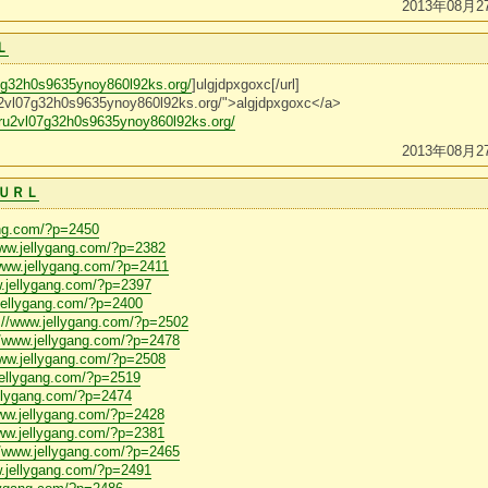
2013年08月2
Ｌ
7g32h0s9635ynoy860l92ks.org/
]ulgjdpxgoxc[/url]
u2vl07g32h0s9635ynoy860l92ks.org/">algjdpxgoxc</a>
0ru2vl07g32h0s9635ynoy860l92ks.org/
2013年08月2
ＵＲＬ
ang.com/?p=2450
www.jellygang.com/?p=2382
/www.jellygang.com/?p=2411
w.jellygang.com/?p=2397
.jellygang.com/?p=2400
://www.jellygang.com/?p=2502
//www.jellygang.com/?p=2478
www.jellygang.com/?p=2508
jellygang.com/?p=2519
ellygang.com/?p=2474
www.jellygang.com/?p=2428
www.jellygang.com/?p=2381
//www.jellygang.com/?p=2465
w.jellygang.com/?p=2491