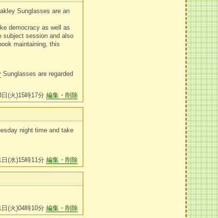
Oakley Sunglasses are an
like democracy as well as
e subject session and also
book maintaining, this
y
Sunglasses are regarded
3日(火)15時17分
編集・削除
nesday night time and take
1日(水)15時11分
編集・削除
1日(火)04時10分
編集・削除