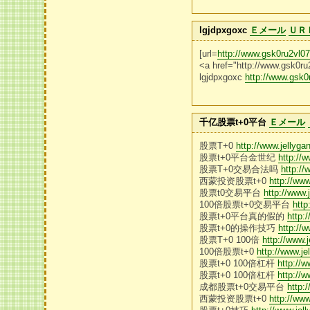
lgjdpxgoxc
Ｅメール
ＵＲ
[url=
http://www.gsk0ru2vl0
<a href="http://www.gsk0r
lgjdpxgoxc
http://www.gsk
千亿股票t+0平台
Ｅメール
股票T+0
http://www.jellyg
股票t+0平台金世纪
http://
股票T+0交易合法吗
http:/
西蒙投资股票t+0
http://ww
股票t0交易平台
http://www
100倍股票t+0交易平台
http
股票t+0平台真的假的
http:
股票t+0的操作技巧
http://
股票T+0 100倍
http://www.
100倍股票t+0
http://www.j
股票t+0 100倍杠杆
http://
股票t+0 100倍杠杆
http://
成都股票t+0交易平台
http:
西蒙投资股票t+0
http://ww