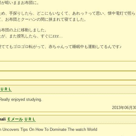
屋が暗いままお布団に。
ため、手探りしたら、どこにもいなくて、あれっ？って思い、懐中電灯で照ら
て、お布団とクーハンの間に挟まれて寝てました。
お布団の上に移動しました。
が、また授乳したら、すぐにzzz…
寝ててもゴロゴロ転がって、赤ちゃんって睡眠中も運動してるんです♪
ＵＲＬ
Really enjoyed studying.
2013年06月3
nali
Ｅメール
ＵＲＬ
on Uncovers Tips On How To Dominate The watch World