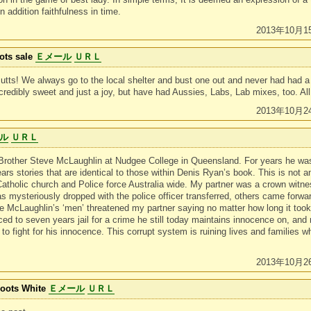
in addition faithfulness in time.
2013年10月1
ots sale
Ｅメール
ＵＲＬ
utts! We always go to the local shelter and bust one out and never had had a
ncredibly sweet and just a joy, but have had Aussies, Labs, Lab mixes, too. All
2013年10月2
ル
ＵＲＬ
rother Steve McLaughlin at Nudgee College in Queensland. For years he was
rs stories that are identical to those within Denis Ryan’s book. This is not an
 Catholic church and Police force Australia wide. My partner was a crown witn
 mysteriously dropped with the police officer transferred, others came forwar
 McLaughlin’s ‘men’ threatened my partner saying no matter how long it took
d to seven years jail for a crime he still today maintains innocence on, and 
 to fight for his innocence. This corrupt system is ruining lives and families 
2013年10月2
oots White
Ｅメール
ＵＲＬ