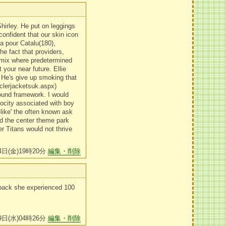
hirley. He put on leggings
confident that our skin icon
a pour Catalu(180),
 fact that providers,
f mix where predetermined
 your near future. Ellie
 He's give up smoking that
nclerjacketsuk.aspx)
round framework. I would
ocity associated with boy
-like' the often known ask
nd the center theme park
r Titans would not thrive
4日(金)19時20分
編集・削除
 back she experienced 100
9日(水)04時26分
編集・削除