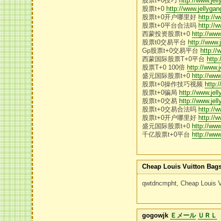
股票t+0技巧
http://www.je
股票t+0
http://www.jellyg
股票t+0开户哪里好
http://
股票t+0平台合法吗
http://
西蒙投资股票t+0
http://ww
股票t0交易平台
http://www
Gp股票t+0交易平台
http:/
西蒙国际股票T+0平台
http
股票T+0 100倍
http://www.
盛元国际股票t+0
http://ww
股票t+0操作技巧视频
http:
股票t+0骗局
http://www.je
股票t+0交易
http://www.je
股票t+0交易合法吗
http://
股票t+0开户哪里好
http://
盛元国际股票t+0
http://ww
千亿股票t+0平台
http://ww
Cheap Louis Vuitton Bag
qwtdncmpht, Cheap Louis 
gogowjk
Ｅメール
ＵＲＬ