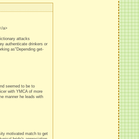
p</a>
ctionary attacks
y authenticate drinkers or
working as"Depending get-
iend seemed to be to
fficer with YMCA of more
ame manner he leads with
ity motivated match to get
ypical bride's appreciation