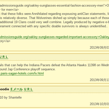
geadmissionsguide.org/oakley-sunglasses-essential-fashion-accessory-men">
y for men</a>
t that these folks were Annihilated regarding expousing antiClan statements, 
is relatively diverse. That Wolverines dished up simply because each of thos
additional 19 Clans could very well combine. Legally produced by negative e-
perament connected with any specific doable survivors is always unidentified..
eadmissionsguide.org/oakley-sunglasses-regarded-important-accessory>Oakle
sory</a>
2013年09月0
ＵＲＬ
ils that can help the Indiana Pacers defeat the Atlanta Hawks 11398 on Wed
rstround Jap Conference playoff sequence.
.paris-sagan-hotels.com/lv.html
2013年09月1
hoodie
Ｅメール
ＵＲＬ
10 by Shantelle
2013年10月0