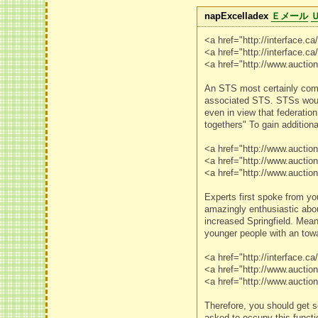
napExcelladex
Ｅメール
<a href="http://interface.
<a href="http://interface.c
<a href="http://www.auctio
An STS most certainly comp
associated STS. STSs would
even in view that federatio
togethers" To gain additiona
<a href="http://www.aucti
<a href="http://www.auction
<a href="http://www.auctio
Experts first spoke from yo
amazingly enthusiastic abo
increased Springfield. Mea
younger people with an towar
<a href="http://interface.
<a href="http://www.aucti
<a href="http://www.aucti
Therefore, you should get 
asked to occupy this functi