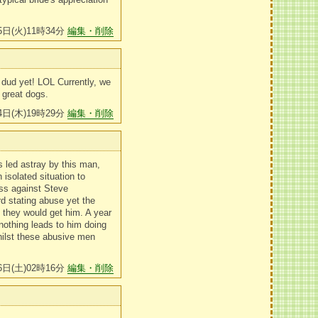
5日(火)11時34分
編集・削除
 dud yet! LOL Currently, we
 great dogs.
4日(木)19時29分
編集・削除
 led astray by this man,
 isolated situation to
ess against Steve
d stating abuse yet the
 they would get him. A year
nothing leads to him doing
whilst these abusive men
6日(土)02時16分
編集・削除