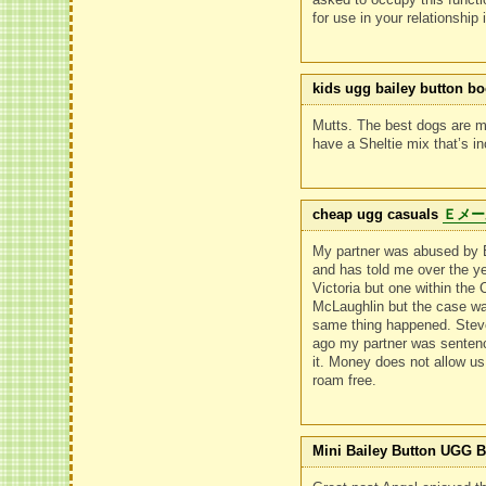
for use in your relationship 
kids ugg bailey button bo
Mutts. The best dogs are m
have a Sheltie mix that’s i
cheap ugg casuals
Ｅメー
My partner was abused by B
and has told me over the yea
Victoria but one within the
McLaughlin but the case was
same thing happened. Steve
ago my partner was sentence
it. Money does not allow us
roam free.
Mini Bailey Button UGG B