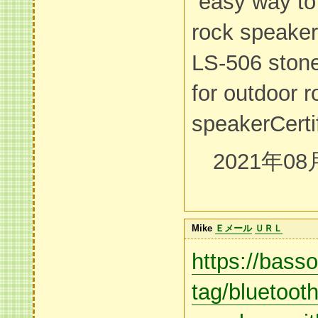
“easy way t
rock speaker
LS-506 ston
for outdoor 
speakerCerti
2021年08
Mike
Ｅメール
ＵＲＬ
https://bass
tag/bluetooth