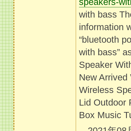
speakers-wit
with bass Th
information 
“bluetooth p
with bass” as
Speaker With
New Arrived 
Wireless Sp
Lid Outdoor 
Box Music Tu
2021年08