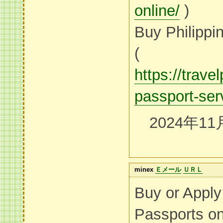
online/
)
Buy Philippi
(
https://trave
passport-ser
2024年11
minex
Ｅメール
ＵＲＬ
Buy or Apply 
Passports on