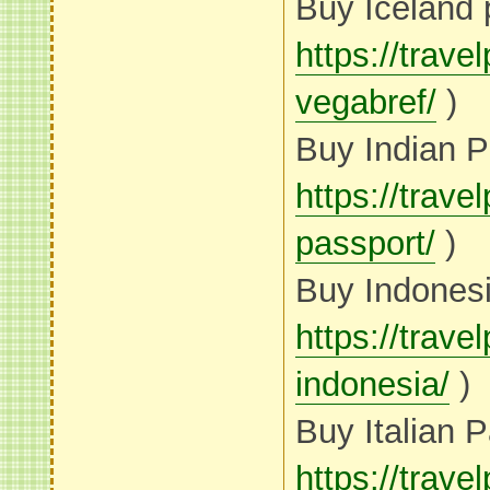
Buy Iceland 
https://trave
vegabref/
)
Buy Indian P
https://trave
passport/
)
Buy Indonesi
https://trav
indonesia/
)
Buy Italian P
https://trav