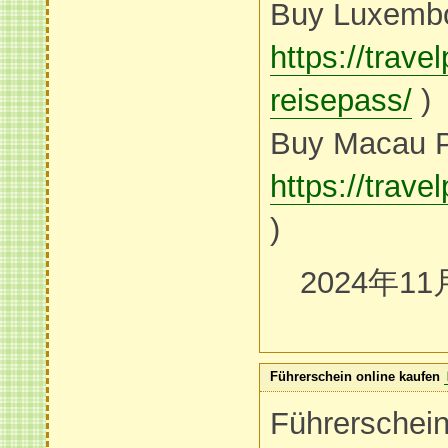
Buy Luxembo
https://trav
reisepass/
)
Buy Macau P
https://tr
)
2024年11
Führerschein online kaufen
Führerschein