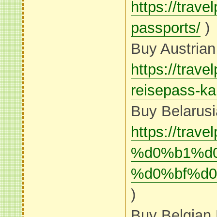
https://trav
passports/
)
Buy Austrian
https://trave
reisepass-ka
Buy Belarusi
https://tr
%d0%b1%d
%d0%bf%d
)
Buy Belgian 