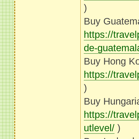
)
Buy Guatema
https://trav
de-guatemal
Buy Hong Ko
https://tr
)
Buy Hungaria
https://trav
utlevel/
)