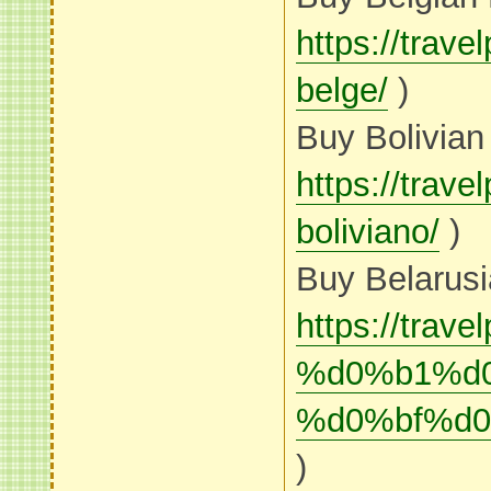
https://trav
belge/
)
Buy Bolivian
https://trav
boliviano/
)
Buy Belarusi
https://tr
%d0%b1%d
%d0%bf%d
)