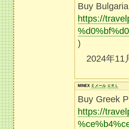
Buy Bulgaria
https://t
%d0%bf%d
)
2024年11
MINEX
Ｅメール
ＵＲＬ
Buy Greek P
https://tr
%ce%b4%c