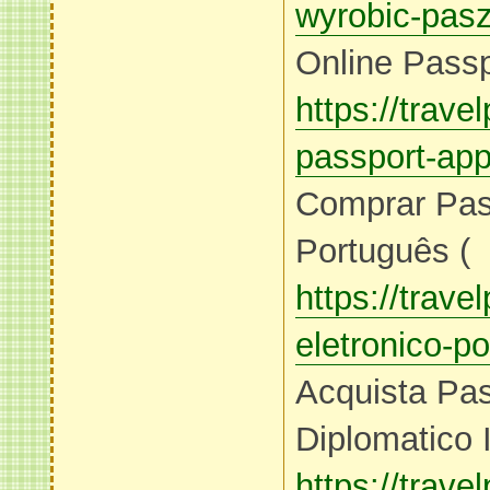
wyrobic-pasz
Online Passp
https://trave
passport-appl
Comprar Pas
Português (
https://trav
eletronico-p
Acquista Pa
Diplomatico I
https://trav