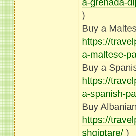
a-grenada-di
)
Buy a Maltes
https://trav
a-maltese-pa
Buy a Spanis
https://trav
a-spanish-pa
Buy Albanian
https://trav
shqiptare/
)