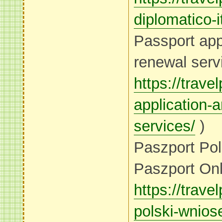
diplomatico-i
Passport app
renewal serv
https://trav
application-
services/
)
Paszport Pol
Paszport Onl
https://trav
polski-wnios