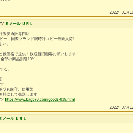
2022年01月1
ーツ
Ｅメール
ＵＲＬ
計激安通販専門店
コピー、国際ブランド腕時計コピー最新入荷!
よい。
と低価格で提供！歓迎新旧顧客お願いします！
，全部の商品割引10%
備する。
)!
です
、納期も厳守、信用第一！
無料にして発送します
ーツ
https://www.bagb78.com/goods-839.html
2022年07月1
Ｅメール
ＵＲＬ