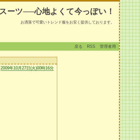
スーツ──心地よくて今っぽい！
お洒落で可愛いトレンド服をお安く提供しております。
戻る
RSS
管理者用
2009年10月27日(火)00時16分