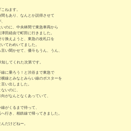
ダこねます。
時間もあり、なんとか説得させて
が、
たいのに、中央林間で東急車両から
長津田経由で町田に行きました。
乗り換えようと、東急の改札口を
泣いてわめいてました。
ら言い聞かせて、優斗もうん、うん、
。
承知してくれた次第です。
手線に乗ろう！と渋谷まで東急で
東横線とみなとみらい線のポスターを
と言い出しました。
とないのに、
方向がなんとなくあっていて、
い線がくるまで待って、
浜へ行き、相鉄線で帰ってきました。
なんだけどねー。