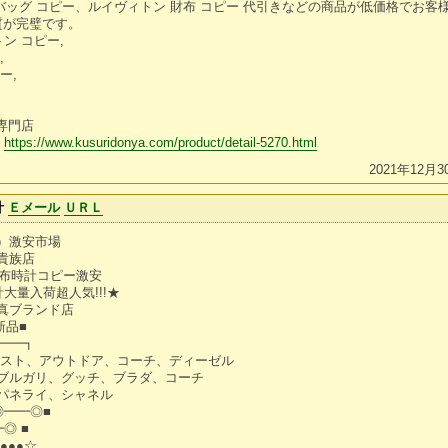
ン バッグ コピー、ルイヴィトン 財布 コピー 代引きなどの商品が低価格でお
質が完璧です。
ン コピー,
,
ー,
専門店
8
https://www.kusuridonya.com/product/detail-5270.html
2021年12月3
計
Ｅメール
ＵＲＬ
）激安市場
貴族店
財布時計コピー激安
大量入荷超人気!!!★
真ブランド店
新品■
━━┓
ースト、アウトドア、コーチ、ディーゼル
ブルガリ、グッチ、ブラダ、コーチ
パネライ、シャネル
◎━━◎■
◎ ■
●●●☆