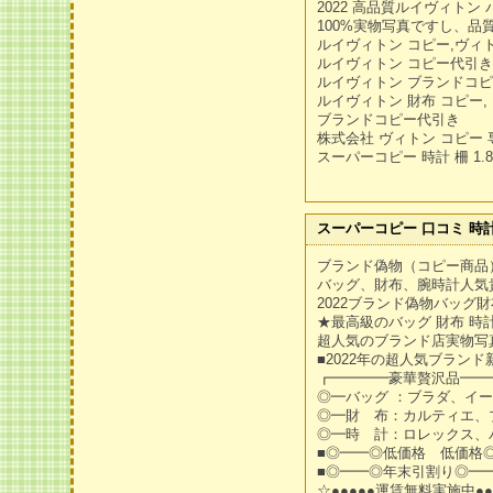
2022 高品質ルイヴィト
100%実物写真ですし、品
ルイヴィトン コピー,ヴィト
ルイヴィトン コピー代引き
ルイヴィトン ブランドコピ
ルイヴィトン 財布 コピー,
ブランドコピー代引き
株式会社 ヴィトン コピー 
スーパーコピー 時計 柵 1.
スーパーコピー 口コミ 時
ブランド偽物（コピー商品
バッグ、財布、腕時計人気
2022ブランド偽物バッグ
★最高級のバッグ 財布 時計
超人気のブランド店実物写
■2022年の超人気ブランド
┏━━━━豪華贅沢品━━
◎━バッグ ：ブラダ、イ
◎━財 布：カルティエ、
◎━時 計：ロレックス、
■◎━━◎低価格 低価格
■◎━━◎年末引割り◎━━
☆●●●●●運賃無料実施中●●