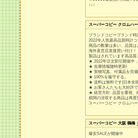
↓↓↓
スーパーコピー クロムハ
ブランドコピーブランド時
2022年人気最高品質時計
商品の数量は多い、品質は
海外直営店直接買い付け！
製品はされています高品質
★ 2022年注文割引開催中
★ 在庫情報随時更新!
★ 実物写真、付属品を完
★ 100%を厳守する。
★ 送料は無料です(日本全国
★ お客さんたちも大好評
★ 経営方針: 品質を重視
税関の没収する商品は再度
スーパーコピー クロムハ
スーパーコピー 大阪 鶴橋
爆安SALEが開催中