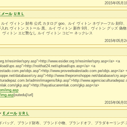
2015年05月1
Ｅメール
ＵＲＬ
ルイ ヴィトン 財布 公式 カタログ goo、ルイ ヴィトン ネヴァ―フル 刻印、
入れ ヴィトン ストール 黒、ルイ ヴィトン 新作 9月、ヴィトン グッズ 偽
、ヴィトン エピ艶なし ルイ ヴィトン コピー ネックレス
2015年05月2
org.tr/resimler/spry.asp">http://www.esider.org.tr/resimler/spry.asp</a> <a
upload/ups.asp">http://noithat24.net/upload/ups.asp</a> <a
lestado.com.pe/objs.asp">http://www.proveelealestado.com.pe/objs.asp</a> 
hoppe.net/database/cry.asp">http://www.thepromshoppe.net/database/cry.asp
ulturadepaz.com.br/admin/imagens/bkp.asp">http://www.agenciaculturadepaz
emlak.com/gkp.asp">http://hayatiucaremlak.com/gkp.asp</a>
com/img.asp
/img.asp
]outedu[/url]
2015年06月0
ン
Ｅメール
ＵＲＬ
ドバッグ、ブランド財布、ブランド小物、ブランドオフ、プラダキーリング·