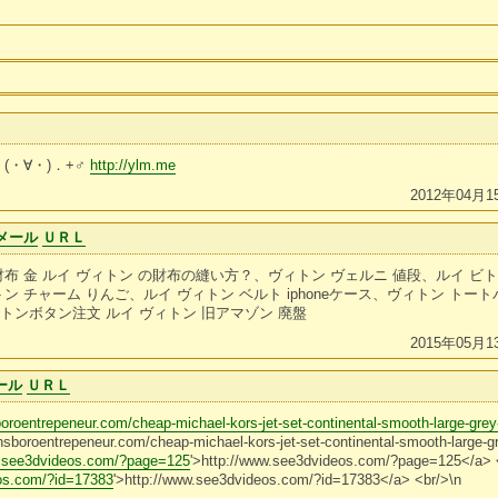
(・∀・)．+♂
http://ylm.me
2012年04月1
メール
ＵＲＬ
財布 金 ルイ ヴィトン の財布の縫い方？、ヴィトン ヴェルニ 値段、ルイ ビ
ン チャーム りんご、ルイ ヴィトン ベルト iphoneケース、ヴィトン トー
トンボタン注文 ルイ ヴィトン 旧アマゾン 廃盤
2015年05月1
ール
ＵＲＬ
oroentrepeneur.com/cheap-michael-kors-jet-set-continental-smooth-large-grey-
nsboroentrepeneur.com/cheap-michael-kors-jet-set-continental-smooth-large-g
w.see3dvideos.com/?page=125
'>http://www.see3dvideos.com/?page=125</a> 
os.com/?id=17383
'>http://www.see3dvideos.com/?id=17383</a> <br/>\n