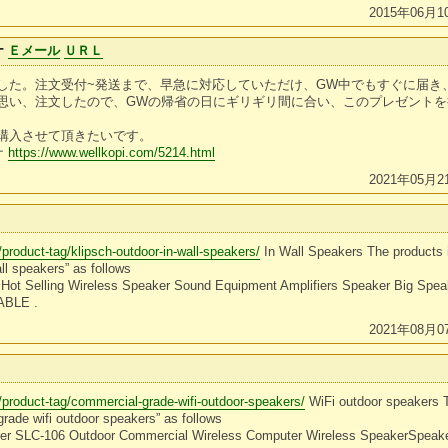
2015年06月1
ナ
Ｅメール
ＵＲＬ
した。注文受付~発送まで、早急に対応していただけ、GW中でもすぐに届き
思い、注文したので、GWの帰省の日にギリギリ間に合い、このプレゼント
購入させて頂きたいです。
ナ
https://www.wellkopi.com/5214.html
2021年05月2
/product-tag/klipsch-outdoor-in-wall-speakers/
In Wall Speakers The products 
ll speakers” as follows
Hot Selling Wireless Speaker Sound Equipment Amplifiers Speaker Big Spea
ABLE .
2021年08月0
/product-tag/commercial-grade-wifi-outdoor-speakers/
WiFi outdoor speakers T
rade wifi outdoor speakers” as follows
er SLC-106 Outdoor Commercial Wireless Computer Wireless SpeakerSpea