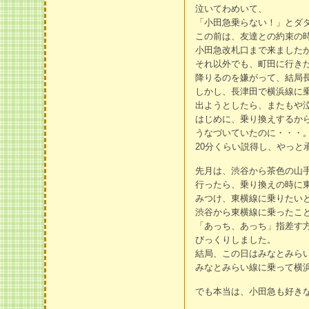
泣いてわめいて、
「小田急乗らない！」とダ
この前は、友達との約束の
小田急改札口まで来ました
それ以外でも、町田に行き
降りるのを嫌がって、結局
しかし、長津田で横浜線に
出ようとしたら、またもや
はじめに、乗り換えするか
うなづいていたのに・・・
20分くらい説得し、やっと
先月は、渋谷から茶色の山
行ったら、乗り換えの時に
みつけ、東横線に乗りたい
渋谷から東横線に乗ったこ
「あっち、あっち」指差す
びっくりしました。
結局、この日はみなとみら
みなとみらい線に乗って横
でも本当は、小田急も好き