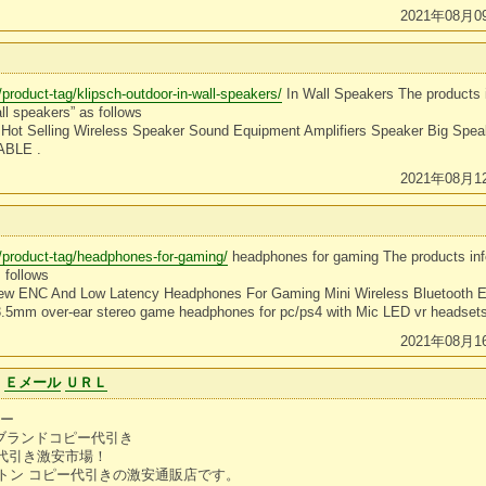
2021年08月0
/product-tag/klipsch-outdoor-in-wall-speakers/
In Wall Speakers The products 
ll speakers” as follows
Hot Selling Wireless Speaker Sound Equipment Amplifiers Speaker Big Spea
ABLE .
2021年08月1
m/product-tag/headphones-for-gaming/
headphones for gaming The products inf
 follows
w ENC And Low Latency Headphones For Gaming Mini Wireless Bluetooth E
5mm over-ear stereo game headphones for pc/ps4 with Mic LED vr headset
2021年08月1
8
Ｅメール
ＵＲＬ
ピー
 ブランドコピー代引き
 代引き激安市場！
トン コピー代引きの激安通販店です。