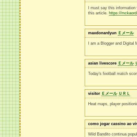
I must say this information
this article.
https://mckaord-
maxdonardyun
Ｅメール
I am a Blogger and Digital 
asian livescore
Ｅメール
Today's football match sco
visitor
Ｅメール
ＵＲＬ
Heat maps, player position
como jogar cassino ao vi
Wild Bandito continua pop