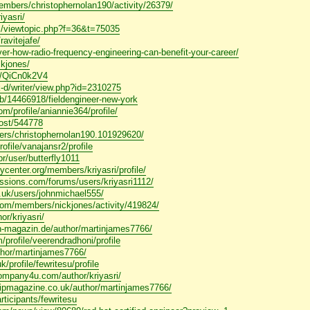
/members/christophernolan190/activity/26379/
iyasri/
m/viewtopic.php?f=36&t=75035
ravitejafe/
er-how-radio-frequency-engineering-can-benefit-your-career/
ckjones/
/s/QiCn0k2V4
k-d/writer/view.php?id=2310275
/b/14466918/fieldengineer-new-york
m/profile/aniannie364/profile/
post/544778
ers/christophernolan190.101929620/
file/vanajansr2/profile
r/user/butterfly1011
center.org/members/kriyasri/profile/
ssions.com/forums/users/kriyasri1112/
.uk/users/johnmichael555/
com/members/nickjones/activity/419824/
or/kriyasri/
n-magazin.de/author/martinjames7766/
profile/veerendradhoni/profile
thor/martinjames7766/
/profile/fewritesu/profile
ompany4u.com/author/kriyasri/
hipmagazine.co.uk/author/martinjames7766/
ticipants/fewritesu