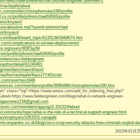
om/news/view/80689/red-hat-certified-engineer?preview=1
/ravitejafe/about
.com/profile/christophernolan190/profile
co.nz/profile/johnmichael04565/profile
ros/kriyasri/
utors/aboutme.mpl?userid=johnmichael
or/kriyasri/
ife.com/board/board_topic/6120136/5669574.htm
ns.com/complications-in-sd-wan-deployments/
are.org/users/9DE5qJbl
om/profile/johnmichael04565/profile
embers/ravi-fieldengineer
p/author/detail/61240491
rg/members/manvithasri/
author/ravitejafe/#axzz7Y4Gtzskt
a.com/user/ravi1640
essences.com/members/profile/3096488/christophernolan190.htm
o
m" class="top">https://www.anoox.com/add_for_indexing_free.php?
bed=https://www.fieldengineer.com/blogs/what-is-network-engineer-
ciajasmine1234@gmail.com
rsforum.com/members/ajayraj15.33232/#about
community/topic/what-is-the-role-of-a-technical-support-engineer.html
au/employers/1053331-vanajafe
tcompanies.co.uk/blog/cisco-ccnp-security-attacks-how-criminals-exploit-da
2023年01月2