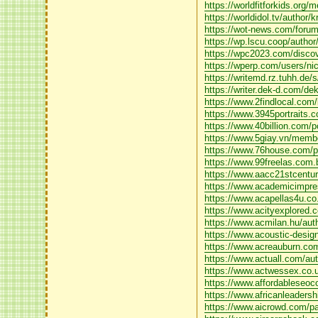
https://worldfitforkids.org
https://worldidol.tv/author/kr
https://wot-news.com/foru
https://wp.lscu.coop/author/
https://wpc2023.com/discov
https://wperp.com/users/ni
https://writemd.rz.tuhh.de
https://writer.dek-d.com/de
https://www.2findlocal.com
https://www.3945portraits.co
https://www.40billion.com/
https://www.5giay.vn/memb
https://www.76house.com/pro
https://www.99freelas.com.b
https://www.aacc21stcentury
https://www.academicimpre
https://www.acapellas4u.co
https://www.acityexplored.
https://www.acmilan.hu/auth
https://www.acoustic-desig
https://www.acreauburn.com/
https://www.actuall.com/au
https://www.actwessex.co.uk
https://www.affordableseoc
https://www.africanleaders
https://www.aicrowd.com/par