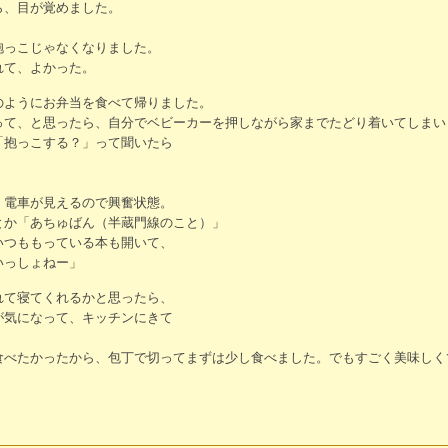
ら、目が覚めました。
抱っこじゃなくなりました。
れて、よかった。
のようにお弁当を食べて帰りました。
って、と思ったら、自分でベビーカーを押しながら家までたどり着いてしまい
「抱っこする？」って聞いたら
、電車が見えるので興奮状態。
とか「あちゅばん（半蔵門線のこと）」
いつももっている本も開いて、
いっしょねー」
れて寝てくれるかと思ったら、
が気になって、キッチンにきて
食べたかったから、包丁で切ってまずは少し食べました。でもすごく美味しく