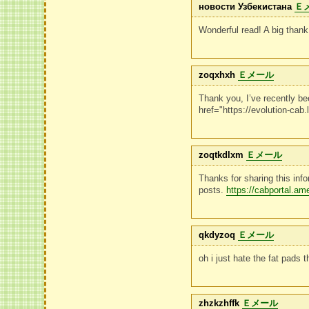
новости Узбекистана
Ｅ
Wonderful read! A big thank 
zoqxhxh
Ｅメール
Thank you, I’ve recently bee
href="https://evolution-ca
zoqtkdlxm
Ｅメール
Thanks for sharing this info
posts.
https://cabportal.
qkdyzoq
Ｅメール
oh i just hate the fat pads t
zhzkzhffk
Ｅメール