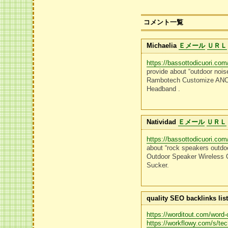
コメント一覧
Michaelia
Ｅメール
ＵＲＬ
https://bassottodicuori.com
provide about “outdoor nois
Rambotech Customize ANC 
Headband .
Natividad
Ｅメール
ＵＲＬ
https://bassottodicuori.com
about “rock speakers outdoo
Outdoor Speaker Wireless 
Sucker.
quality SEO backlinks lis
https://worditout.com/word
https://workflowy.com/s/te