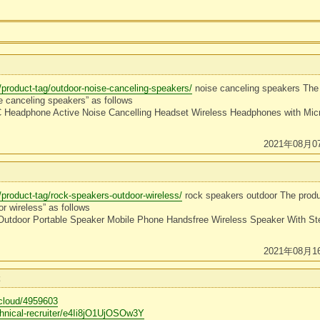
/product-tag/outdoor-noise-canceling-speakers/
noise canceling speakers The 
e canceling speakers” as follows
Headphone Active Noise Cancelling Headset Wireless Headphones with Mi
2021年08月0
/product-tag/rock-speakers-outdoor-wireless/
rock speakers outdoor The produ
r wireless” as follows
Outdoor Portable Speaker Mobile Phone Handsfree Wireless Speaker With S
2021年08月1
t
-cloud/4959603
chnical-recruiter/e4Ii8jO1UjOSOw3Y