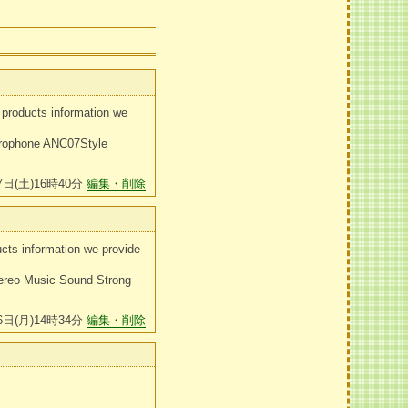
products information we
crophone ANC07Style
7日(土)16時40分
編集・削除
cts information we provide
tereo Music Sound Strong
6日(月)14時34分
編集・削除