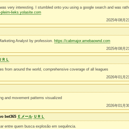
 was very interesting. I stumbled onto you using a google search and was rathe
pleirn-lieks.yolasite.com
2025年08月2
Marketing Analyst by profession.
https://cabmajor.amebaownd.com
2025年08月2
ＵＲＬ
res from around the world, comprehensive coverage of all leagues
2026年01月2
ing and movement patterns visualized
2026年01月3
vo bet365
Ｅメール
ＵＲＬ
ular entre quem busca explosão em sequência.