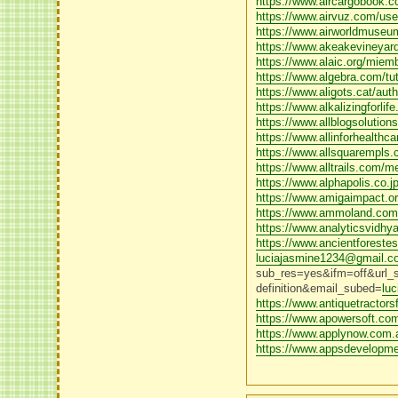
https://www.aircargobook.c
https://www.airvuz.com/user
https://www.airworldmuseum
https://www.akeakevineyard.
https://www.alaic.org/miemb
https://www.algebra.com/t
https://www.aligots.cat/auth
https://www.alkalizingforl
https://www.allblogsolutio
https://www.allinforhealthc
https://www.allsquarempls.c
https://www.alltrails.com/m
https://www.alphapolis.co.j
https://www.amigaimpact.o
https://www.ammoland.com/
https://www.analyticsvidhy
https://www.ancientforest
luciajasmine1234@gmail.c
sub_res=yes&ifm=off&url_su
definition&email_subed=
lu
https://www.antiquetracto
https://www.apowersoft.com/
https://www.applynow.com.
https://www.appsdevelopmen