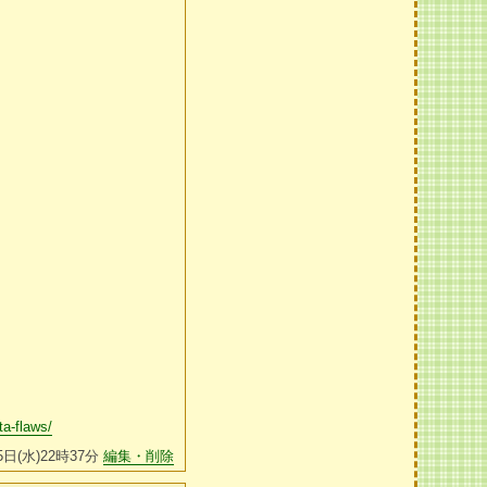
ta-flaws/
5日(水)22時37分
編集・削除