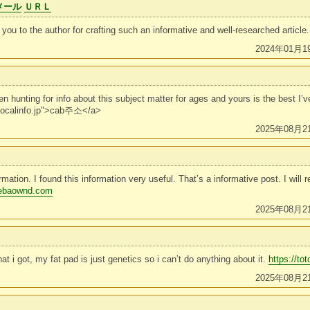
メール
ＵＲＬ
you to the author for crafting such an informative and well-researched article.
2024年01月1
n hunting for info about this subject matter for ages and yours is the best I’v
b.localinfo.jp">cab주소</a>
2025年08月2
rmation. I found this information very useful. That’s a informative post. I will 
amebaownd.com
2025年08月2
hat i got, my fat pad is just genetics so i can’t do anything about it.
https://t
2025年08月2