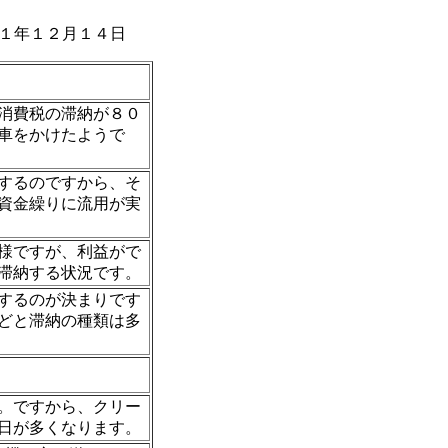
１年１２月１４日
消費税の滞納が８０
車をかけたようで
するのですから、そ
資金繰りに流用が実
様ですが、利益がで
滞納する状況です。
するのが決まりです
どと滞納の種類は多
。ですから、クリー
日が多くなります。