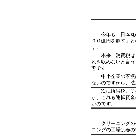
今年も、日本丸の
００億円を超す』と
す。
本来、消費税は『
れを収めないと言う
態です。
中小企業の不振は
ないのですから、法
次に所得税、所得
が、これも運転資金
いのです。
クリーニングの仕
ニングの工場は春の