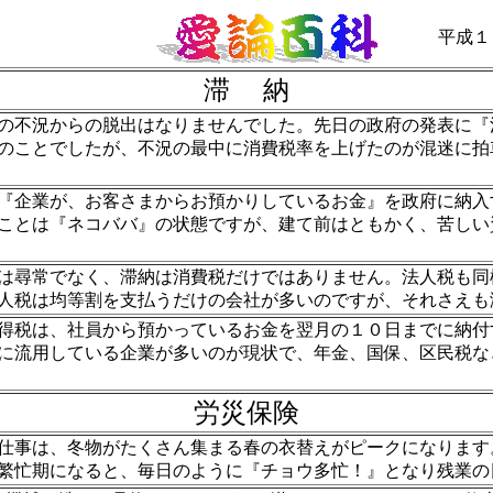
平成１
滞 納
不況からの脱出はなりませんでした。先日の政府の発表に『
のことでしたが、不況の最中に消費税率を上げたのが混迷に拍
企業が、お客さまからお預かりしているお金』を政府に納入
ことは『ネコババ』の状態ですが、建て前はともかく、苦しい
尋常でなく、滞納は消費税だけではありません。法人税も同
人税は均等割を支払うだけの会社が多いのですが、それさえも
税は、社員から預かっているお金を翌月の１０日までに納付
に流用している企業が多いのが現状で、年金、国保、区民税な
労災保険
事は、冬物がたくさん集まる春の衣替えがピークになります
繁忙期になると、毎日のように『チョウ多忙！』となり残業の