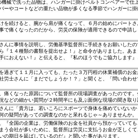
ﾞの機械で洗った品物は、ハンガーに掛けベルトコンベアーで仕
バーやコートなどの重たい品物が多くなる季節でハンガーに掛
を続けると、腕から肩が痛くなって、６月の始めにパートさ
事で痛くなったのだから、労災の保険が適用できるので申請し
んに事情を説明し、労働基準監督所に手続きをお願いしたの
ら『１４種類の書類を提出せよ！』と命令がありました。あま
手におえない！』と伝えると、『私のほうでもご協力します』
過ぎて１１月に入っても、たった３万円程の休業補償のお金
社労士さんに「まだでしょうか！？」と聞くと、「問い合わせ
痛くなった原因について監督所の現場調査があったのです。
況などの細かい質問が２時間半にも及ぶ面倒な現場の聞き取り
んに「貴方は、若いころにスポーツで身体を痛めていないか
、何の疑問があっての調査なのかと呆れるじゃ～ありませんか
『全国の企業は、労働保険のお金を社員から預かっていても
まう会社が多いために、監督所は労災に支払うお金が乏しくて
いの期日を延ばしているのだ』と聞いた事があります。