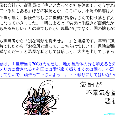
む会社が、従業員に『痛いと言って会社を休め！。そうすれ
ている所もある」ほどの状況とか、ここにも、不況の影響は大
事が無く、保険金欲しさに機械に指をはさんで切り落とす人
になっていきました。「噂によると『労災は手続きが面倒だか
もあるらしい」との事でしたが、庶民だけでなく、国の懐もか
。
担当者から『別な書類を提出せよ！』と連絡です。年末に加え、
時でしたから『お役所と違って、こちらは忙しい！。保険金額
満なんだっ』と温厚な私としては珍しく、大声を出してしまっ
額は、１世帯当り700万円を超し、地方自治体の分も加えると
メリカに脅されると外国には愛想良く振りまくのは困る。小渕
けてないで、頑張って下さいよッ！。・・頼りにしてはいない
滞 納 が
不景気を
悪 