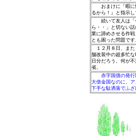
おまけに「暇に悩
るから！』と指示し
続いて友人は「仕
ら・・」と切ない話
業に諦めさせる作戦
とも困った問題です
１２月８日、またも
舗改装中の超多忙な
日分だろう。何が不
省。
赤字国債の発行
大借金国なのに、ア
下手な駄洒落でふざ