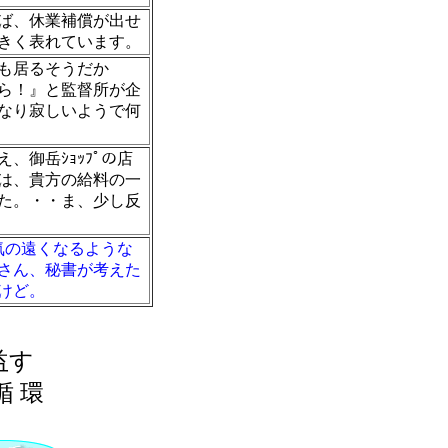
ば、休業補償が出せ
きく表れています。
も居るそうだか
ら！』と監督所が企
なり寂しいようで何
御岳ｼｮｯﾌﾟの店
は、貴方の給料の一
た。・・ま、少し反
気の遠くなるような
さん、秘書が考えた
けど。
益す
循 環