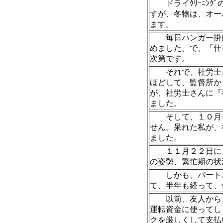
ドライｸﾘｰﾆﾝｸ
すが、冬物は、オー
ます。
毎日ハンガー掛け
めました。で、「仕
次第です。
それで、社労士さ
ほどして、監督所か
が、社労士さんに『
ました。
そして、１０月を
せん。呆れた私が、
ました。
１１月２２日に、
の姿勢、繁忙期の状
しかも、パートさ
て、半年も経って
以前、友人から、
運転資金に使ってし
クを厳しくして支払