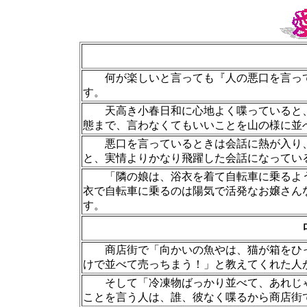
何が楽しいと言っても『人の悪口を言って
す。
天高き小春日和に心地よく喋っていると、
態まで、言わなくてもいいことを山の様に並
悪口を言っているときは会話に熱が入り、
と、実情よりかなり飛躍した会話になってい
「隣の娘は、浴衣を着て自転車に乗るよう
衣で自転車に乗るのは陽気で活発なお嬢さん
す。
商店街で「向かいの魚やは、猫が箱をひっ
けで並べて売っちまう！」と教えてくれた人
そして「冷凍物ばっかり並べて、あれじゃ
ことを言う人は、誰、彼なく喋るから商店街