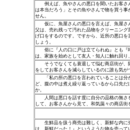
例えば、魚やさんの悪口を聞いたお客さん
は本当だろう」とその魚やさんで物を買う事
せん。
仮に、魚屋さんの悪口を言えば、魚屋さん
父は、売れ残って汚れた品物をクリーニング
げ口をするのです。ですから、近所の悪口を
しょう。
俗に『人の口に戸は立てられぬ』とも『噂
は、家族を始めとして友人・知人に触れ回り
そうでなくても衰退して悩む商店街が、隣
をしてお客さんを減らしているのに誰も気が
「私の所の悪口を言われていることは分か
ど、腹の中は煮え繰り返っているから口先だ
か。
人間は悪口を話す度に自分の品格の無さを
して、お客さんから見て、和気藹々の商店街
生鮮品を扱う商売は難しく、新鮮な内に売
は、新鮮だった！』というような物を売って