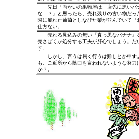
先日「向かいの果物屋は、店先に黒いバナ
な！？』と思ったら、売れ残りの古い物だっ
隣に崩れた葡萄としなびた梨が並んでいて『
仕方ない。
売れる見込みの無い『真っ黒なバナナ』を
売さばくか処分する工夫が肝心でしょう。だ
す。
しかし、言うは易く行うは難しとか申すよ
も、ご近所から陰口を言われないような努力
か？。