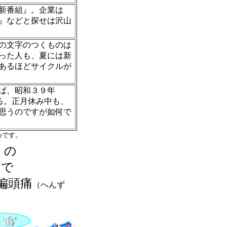
新番組』。企業は
』などと探せは沢山
の文字のつくものは
った人も、夏には新
あるほどサイクルが
ば、昭和３９年
ぎる。正月休み中も、
思うのですが如何で
心です。
の
）
 で
頭痛
（へんず