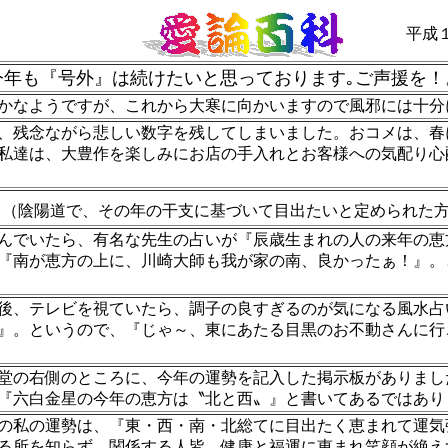
平成
今年も『号外』は続けたいと思っております｡ご声援を！
なようですが、これから大寒に向かいますので風邪には十分
残念ながら悲しい数字を残してしまいました。おコメは、春
私達は、大豊作を楽しみにお店の手入れとお客様への気配り心
陰陽道で、その年の干支に基づいて目出たいと定められた方
でいたら、有名な先生の占いが『辰歳生まれの人の来年の恵
『南が恵方の上に、川崎大師も我が家の南、良かったぁ！』。
、テレビを視ていたら、調子の良すぎるのが気になる風水占
』。というので、『じゃ～、東にあたる目黒のお不動さんに行
の右側のところに、今年の運勢を記入した掲示板がありまし
『六白金星の今年の恵方は〝北と西〟』と書いてあるではあり
私の運勢は、『東・西・南・北総てに目出たく恵まれて運気
る所を知らず、関係する人皆、健康と福運に恵まれ笑顔が絶え