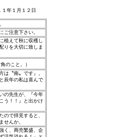
１１年１月１２日
。
にご注意下さい。
に植えて秋に収穫し
配りを大切に致しま
角のこと。）
方は〝南〟です』。
と辰年の私は喜んで
いの先生が、『今年
こう！！』と出かけ
たので拝見すると、
ませんか。
強く、商売繁盛、企
ず活気溢れる！』と