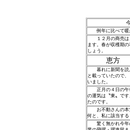
例年に比べて暖か
１２月の商売は、
ます。春が収穫期の
しょう。
恵方
（
暮れに新聞を読ん
と載っていたので、
いました。
正月の４日の午後
の運気は〝東〟です
たのです。
お不動さんの本堂
何と、私に該当する
驚く無かれ今年の
業の飛躍・躍進留ま