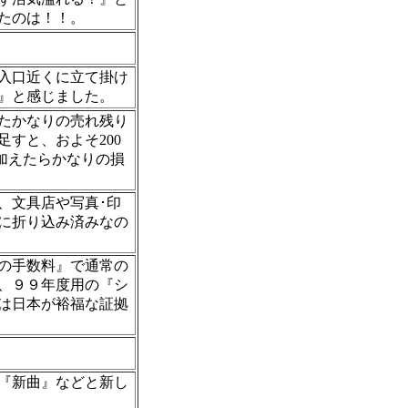
たのは！！。
入口近くに立て掛け
』と感じました。
たかなりの売れ残り
すと、およそ200
加えたらかなりの損
、文具店や写真･印
に折り込み済みなの
の手数料』で通常の
、９９年度用の『シ
は日本が裕福な証拠
『新曲』などと新し