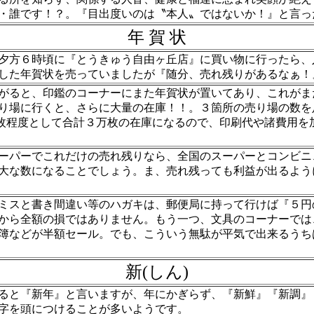
・誰です！？。『目出度いのは〝本人〟ではないか！』と言っ
年 賀 状
方６時頃に『とうきゅう自由ヶ丘店』に買い物に行ったら、
した年賀状を売っていましたが『随分、売れ残りがあるなぁ！
ると、印鑑のコーナーにまた年賀状が置いてあり、これがま
り場に行くと、さらに大量の在庫！！。３箇所の売り場の数を足
50枚程度として合計３万枚の在庫になるので、印刷代や諸費用を
パーでこれだけの売れ残りなら、全国のスーパーとコンビニ
大な数になることでしょう。ま、売れ残っても利益が出るよう
スと書き間違い等のハガキは、郵便局に持って行けば『５円
から全額の損ではありません。もう一つ、文具のコーナーでは
簿などが半額セール。でも、こういう無駄が平気で出来るうち
新(しん)
と『新年』と言いますが、年にかぎらず、『新鮮』『新調』
字を頭につけることが多いようです。