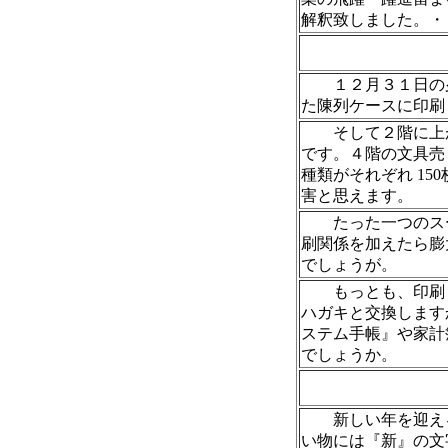
解釈致しました。・
１２月３１日の夕
た陳列ケースに印刷
そして２階に上が
です。４階の文具売
種類がそれぞれ 1
害と思えます。
たった一つのスー
刷関係を加えたら膨
でしょうが。
もっとも、印刷ミ
ハガキと交換します
ステム手帳』や家計
でしょうか。
新しい年を迎える
い物には『新』の文