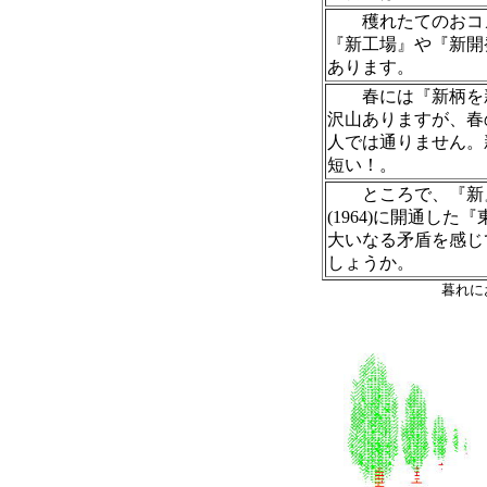
穫れたてのおコメ
『新工場』や『新開
あります。
春には『新柄を新
沢山ありますが、春
人では通りません。
短い！。
ところで、『新』
(1964)に開通
大いなる矛盾を感じ
しょうか。
暮れに