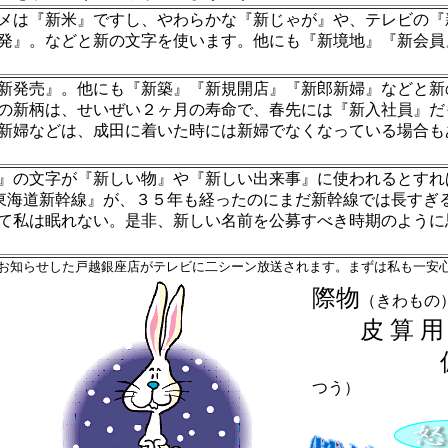
は『新米』ですし、やわらかな『新じゃが』や、テレビの『
発』。などと新の文字を使います。他にも『新境地』『新会員
発売』。他にも『新築』『新規開店』『新郎新婦』などと新
の新柄は、せいぜい２ヶ月の寿命で、春先には『新入社員』だ
新婦などは、成田に着いた時には新婦でなくなっている場合も
の文字が『新しい物』や『新しい出来事』に使われるとすれ
した『東海道新幹線』が、３５年も経ったのにまだ新幹線では長す
て私は眠れない。是非、新しい名前を公募すべき時期のように
お知らせした戸越銀座店がテレビに二シーン放送されます。まずは私も一安
際物
（きわもの
皮 算 用
偏
つう）