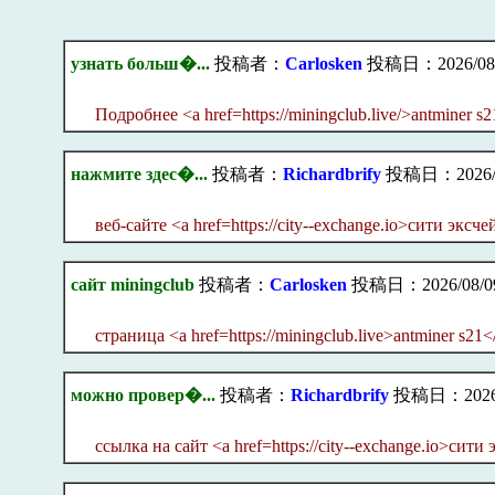
узнать больш�...
投稿者：
Carlosken
投稿日：2026/08/0
Подробнее <a href=https://miningclub.live/>antminer s
нажмите здес�...
投稿者：
Richardbrify
投稿日：2026/08
веб-сайте <a href=https://city--exchange.io>сити эксч
сайт miningclub
投稿者：
Carlosken
投稿日：2026/08/09(
страница <a href=https://miningclub.live>antminer s21<
можно провер�...
投稿者：
Richardbrify
投稿日：2026/08
ссылка на сайт <a href=https://city--exchange.io>сити