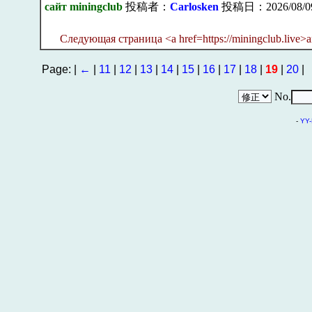
сайт miningclub
投稿者：
Carlosken
投稿日：2026/08/09(
Следующая страница <a href=https://miningclub.live>a
Page: |
←
|
11
|
12
|
13
|
14
|
15
|
16
|
17
|
18
|
19
|
20
|
No.
-
YY