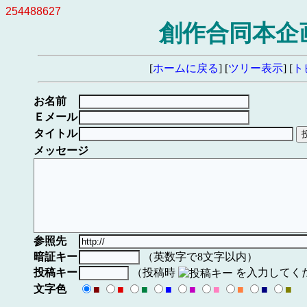
254488627
創作合同本企画
[
ホームに戻る
] [
ツリー表示
] [
ト
お名前
Ｅメール
タイトル
メッセージ
参照先
暗証キー
（英数字で8文字以内）
投稿キー
（投稿時
を入力してく
文字色
■
■
■
■
■
■
■
■
■