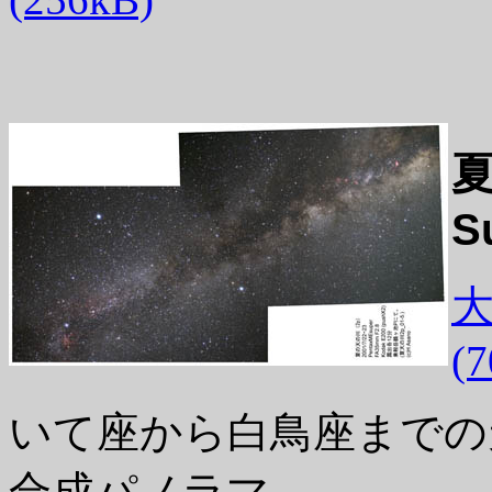
S
大
(
いて座から白鳥座までの
合成パノラマ。