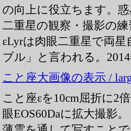
の向上に役立ちます。惑
二重星の観察・撮影の練
εLyrは肉眼二重星で両
ブル」と言われる。201
こと座大画像の表示 / large pi
こと座εを10cm屈折に
眼EOS60Daに拡大撮影。
薄雲を通して写すことで