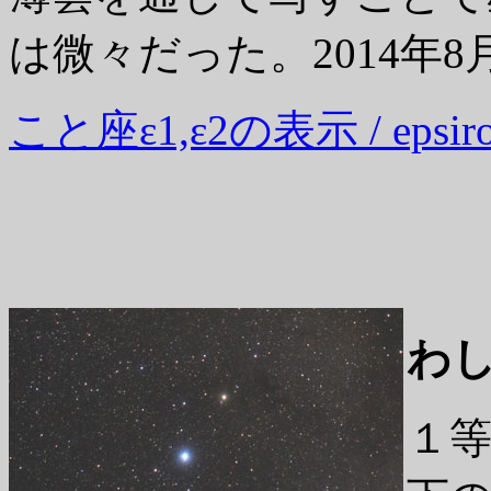
は微々だった。2014年8
こと座ε1,ε2の表示 / epsir
わ
１