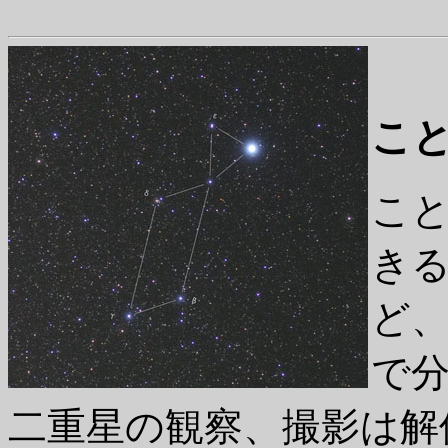
こ
こと
き
ど、
で
二重星の観察、撮影は解