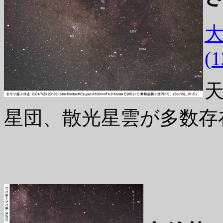
大
(
星団、散光星雲が多数存