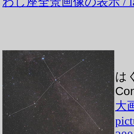
わし座全景画像の表示 / large 
は
Con
大画
pic