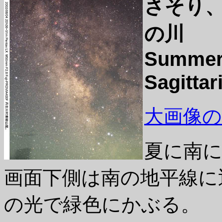
さそり
の川
Summer'
Sagittar
大画像の表示/
夏に南
画面下側は南の地平線に
の光で緑色にかぶる。