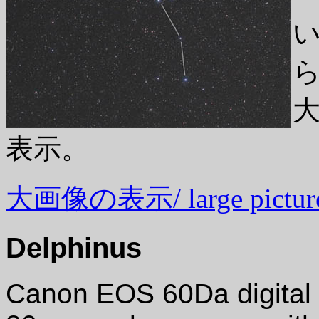
表示。
大画像の表示/ large picture
Delphinus
Canon EOS 60Da digital