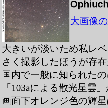
Ophiuc
大画像の表示/
大きいが淡いため私レベ
さく撮影したほうが存在
国内で一般に知られたのは
「103aによる散光星雲
画面下オレンジ色の輝星