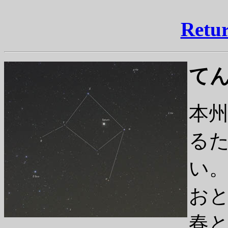
Retu
て
本
る
い
お
春