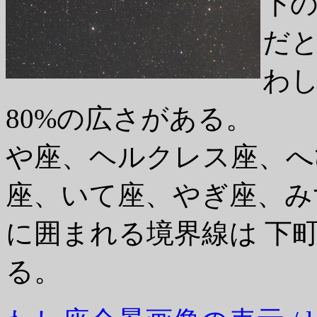
下の
だ
わ
80%の広さがある。
や座、ヘルクレス座、へ
座、いて座、やぎ座、み
に囲まれる境界線は 下
る。