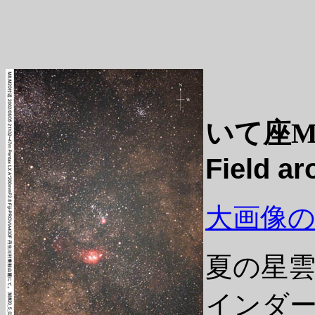
いて座M
Field ar
大画像の表示/
夏の星雲
インダ