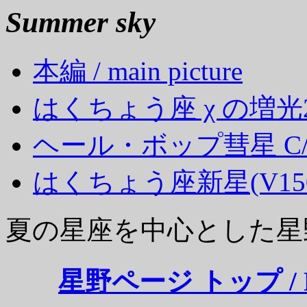
Summer sky
本編 / main picture
はくちょう座 χ の増光2
ヘール・ボップ彗星 C/19
はくちょう座新星(V1500
夏の星座を中心とした星
星野ページ トップ / Retur