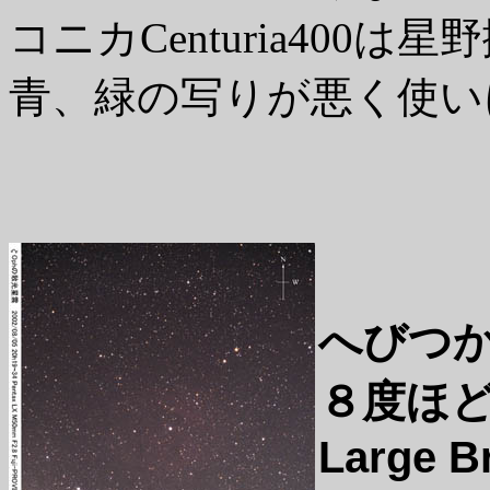
コニカCenturia40
青、緑の写りが悪く使い
へびつか
８度ほ
Large Br