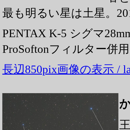
最も明るい星は土星。20
PENTAX K-5 シグマ28mm
ProSoftonフィルター併
長辺850pix画像の表示 / large