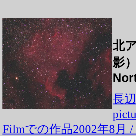
北ア
影
Nor
長辺9
pict
Filmでの作品2002年8月 / Fil