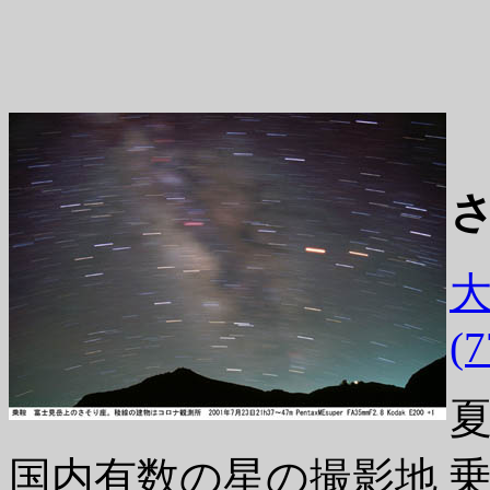
さ
大
(
国内有数の星の撮影地 乗