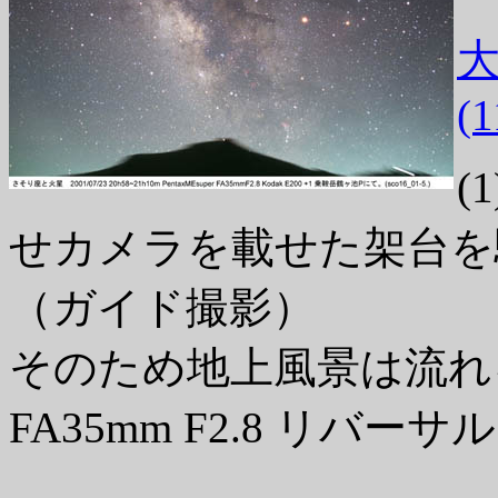
大
(
(
せカメラを載せた架台を
（ガイド撮影）
そのため地上風景は流れる
FA35mm F2.8 リバー