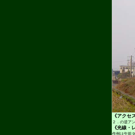
《アクセ
２．の逆ア
《光線・
作例は午前