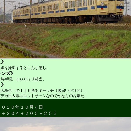
ス》
Ｒ線を撮影するとこんな感じ。
レンズ》
８時半頃。１００ミリ相当。
ト》
旧広島色）の１１５系をキャッチ（後追いだけど）。
がデカ目＆非ユニットサッシなのでかなりの古豪だ。
２０１０年１０月４日
８＋２０４＋２０５＋２０３