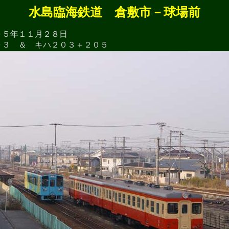
水島臨海鉄道 倉敷市－球場前
０５年１１月２８日
０３ ＆ キハ２０３＋２０５