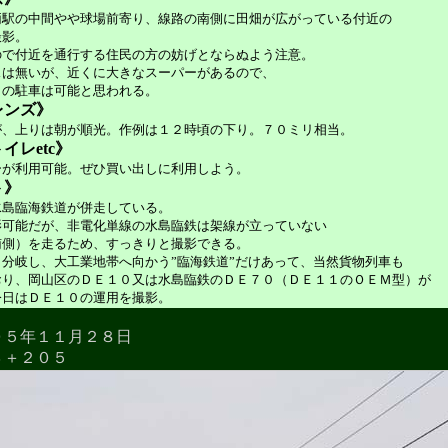
両駅の中間やや球場前寄り、線路の南側に田畑が広がっている付近の
撮影。
ので付近を通行する住民の方の妨げとならぬよう注意。
スは無いが、近くに大きなスーパーがあるので、
らの駐車は可能と思われる。
レンズ》
が、上りは朝が順光。作例は１２時頃の下り。７０ミリ相当。
イレetc》
ーが利用可能。ぜひ買い出しに利用しよう。
ト》
水島臨海鉄道が併走している。
影可能だが、非電化単線の水島臨鉄は架線が立っていない
南側）を走るため、すっきりと撮影できる。
分岐し、大工業地帯へ向かう”臨海鉄道”だけあって、当然貨物列車も
おり、岡山区のＤＥ１０又は水島臨鉄のＤＥ７０（ＤＥ１１のＯＥＭ型）が
今日はＤＥ１０の運用を撮影。
０５年１１月２８日
３＋２０５