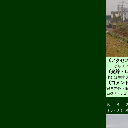
《アクセ
３．からＪ
《光線・
作例は午前
《コメン
瀬戸内色（
両端のクハ
５．６．
キハ２０