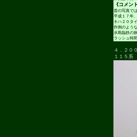
《コメン
昔の写真で
平成１７年
キハ２０タ
作例のよう
水島臨鉄の
ラッシュ時
４．２０
１１５系