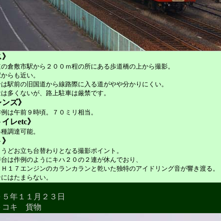
ス》
道の倉敷市駅から２００ｍ程の所にある歩道橋の上から撮影。
駅からも近い。
合は駅前の旧国道から線路際に入る道がやや分かりにくい。
量は多くないが、路上駐車は厳禁です。
レンズ》
作例は午前９時頃。７０ミリ相当。
イレetc》
各種調達可能。
ト》
ょうどお立ち台替わりとなる撮影ポイント。
時台は作例のようにキハ２０の２連が休んでおり、
ＭＨ１７エンジンのカランカランと乾いた独特のアイドリング音が響き渡る。
ンにはたまらない。
０５年１１月２３日
＋コキ 貨物