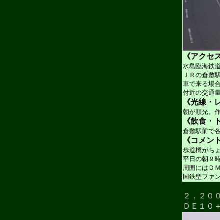
《アクセ
水島臨海鉄
ＪＲの倉敷
車で来る場
付近の交通
《光線・
朝が順光。
《飲食・ト
倉敷駅前で
《コメン
歩道橋がち
平日の朝９
周囲にはＤ
国鉄型ファ
２．２０
ＤＥ１０