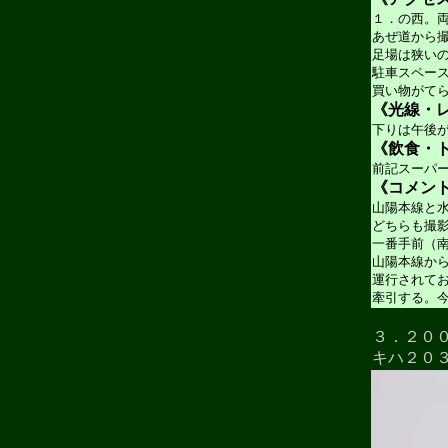
１．の西。
あぜ道から
足場は狭い
駐車スペー
買い物がて
《光線・
下りは午後
《飲食・ト
前記スーパ
《コメン
山陽本線と
どちらも撮
一番手前（
山陽本線から
運行されて
牽引する。
３．２０
キハ２０