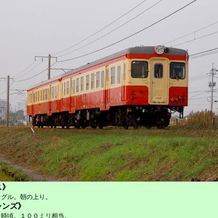
ス》
ングル。朝の上り。
レンズ》
９時頃。１００ミリ相当。