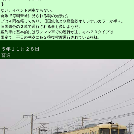
ト》
はない。イベント列車でもない。
、倉敷で毎朝普通に見られる朝の光景だ。
イプは４両在籍しており、旧国鉄色と水島臨鉄オリジナルカラーが半々。
な旧国鉄色の２連で運行される事も多いようだ。
旅客列車は基本的にはワンマン車での運行が主。キハ２０タイプは
間限定で、平日の朝夕に各２往復程度運行されている模様。
０５年１１月２８日
 普通