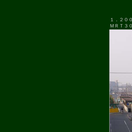
１．２０
ＭＲＴ３