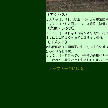
《アクセス》
この３枚はいずれも駅近くの小さな市道陸
１．２．は上り方面を、３．は線路（陸橋
《光線・レンズ》
１．２．はいずれも１０時５０分頃で、そ
３．は１１時１０分頃で１３５ミリ相当。
《コメント》
西勝間田駅は田園風景の中にある小高い盛
ひっそり佇む小駅。
１．２．は当時走っていた午前の佐用行き
３．は冷たい雪風が吹く中撮影したキハ１
トップページに戻る