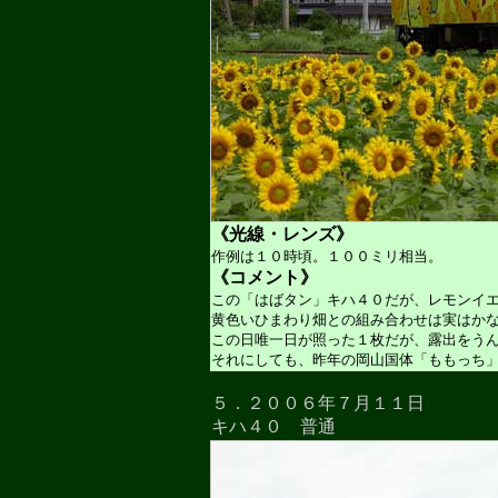
《光線・レンズ》
作例は１０時頃。１００ミリ相当。
《コメント》
この「はばタン」キハ４０だが、レモンイ
黄色いひまわり畑との組み合わせは実はか
この日唯一日が照った１枚だが、露出をう
それにしても、昨年の岡山国体「ももっち
５．２００６年７月１１日
キハ４０ 普通