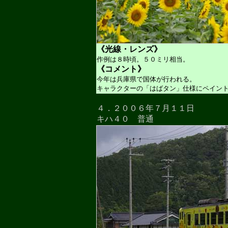
《光線・レンズ》
作例は８時頃。５０ミリ相当。
《コメント》
今年は兵庫県で国体が行われる。
キャラクターの「はばタン」仕様にペイン
４．２００６年７月１１日
キハ４０ 普通