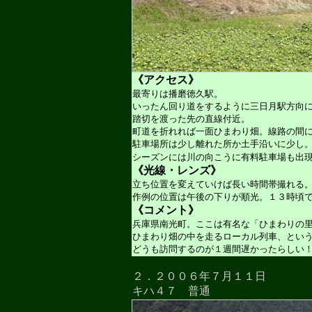
《アクセス》
最寄りは播磨徳久駅。
いったん回り道をするように三日月駅方向
踏切を渡った先の直線付近。
町道を折れれば一面ひまわり畑。線路の間
駐車場所は少し離れた所か土手沿いに少し
シーズンには川の向こうに有料駐車場も出
《光線・レンズ》
立ち位置を変えていけば長い時間帯撮れる
作例の位置は午後の下りが順光。１３時頃
《コメント》
兵庫県南光町。ここは有名な「ひまわりの
ひまわり畑の中を走るローカル列車、とい
どうも訪問するのが１週間遅かったらしい
２．２００６年７月１１日
キハ４７ 普通