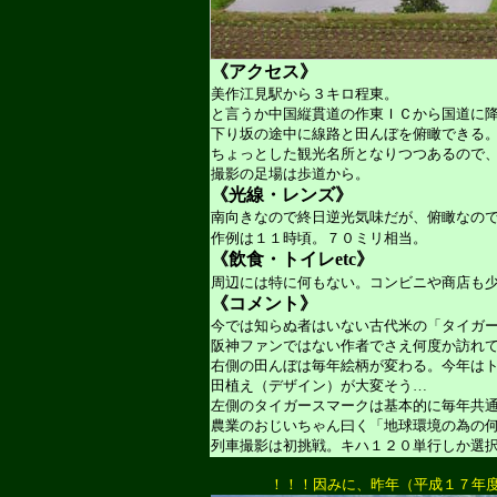
《アクセス》
美作江見駅から３キロ程東。
と言うか中国縦貫道の作東ＩＣから国道に
下り坂の途中に線路と田んぼを俯瞰できる
ちょっとした観光名所となりつつあるので
撮影の足場は歩道から。
《光線・レンズ》
南向きなので終日逆光気味だが、俯瞰なの
作例は１１時頃。７０ミリ相当。
《飲食・トイレetc》
周辺には特に何もない。コンビニや商店も
《コメント》
今では知らぬ者はいない古代米の「タイガ
阪神ファンではない作者でさえ何度か訪れ
右側の田んぼは毎年絵柄が変わる。今年は
田植え（デザイン）が大変そう…
左側のタイガースマークは基本的に毎年共
農業のおじいちゃん曰く「地球環境の為の
列車撮影は初挑戦。キハ１２０単行しか選
！！！因みに、昨年（平成１７年