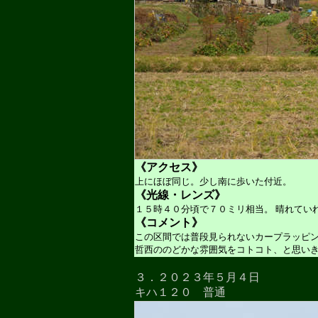
《アクセス》
上にほぼ同じ。少し南に歩いた付近。
《光線・レンズ》
１５時４０分頃で７０ミリ相当。 晴れてい
《コメント》
この区間では普段見られないカープラッピ
哲西ののどかな雰囲気をコトコト、と思い
３．２０２３年５月４日
キハ１２０ 普通