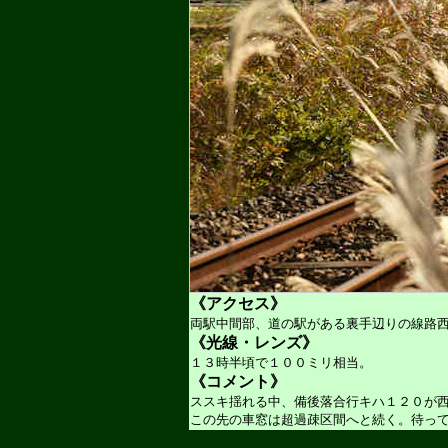
《アクセス》
両駅中間部、道の駅がある裏手辺りの線路
《光線・レンズ》
１３時半頃で１００ミリ相当。
《コメント》
ススキ揺れる中、備後落合行キハ１２０が
この先の車窓は超過疎区間へと続く。待っ