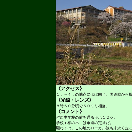
《アクセス》
１．～４．の地点にほぼ同じ。国道脇から
《光線・レンズ》
８時５０分頃で５０ミリ相当。
《コメント》
哲西中学校の前を通るキハ１２０。
学校＋桜の木 は永遠の定番だ。
願わくば、この地のローカル線も末永く走