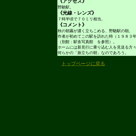
《アクセス》
野馳駅。
《光線・レンズ》
７時半頃で７０ミリ相当。
《コメント》
秋の朝霧が濃く立ちこめる、野馳駅の朝。
作者が初めてこの駅を訪れた時（１９８３
（別館：駅舎写真館 を参照）。
ホームには新見行に乗り込む人を見送る方
何らかの「旅立ちの朝」なのであろう。
トップページに戻る