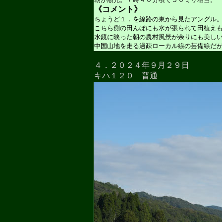
《コメント》
ちょうど１．を線路の東から見たアングル
こちら側の田んぼにも水が張られて田植え
水鏡に映った朝の農村風景が余りにも美し
中国山地を走る過疎ローカル線の芸備線だ
４．２０２４年９月２９日
キハ１２０ 普通