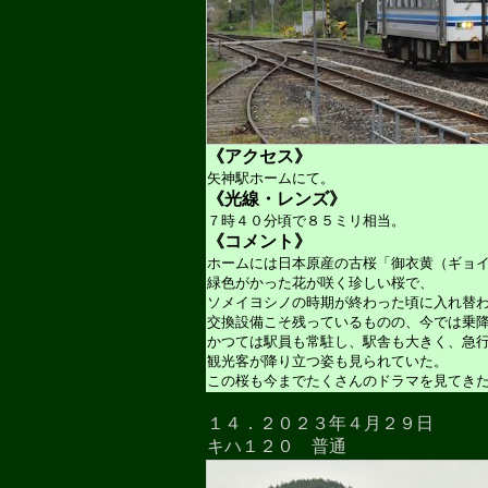
《アクセス》
矢神駅ホームにて。
《光線・レンズ》
７時４０分頃で８５ミリ相当。
《コメント》
ホームには日本原産の古桜「御衣黄（ギョ
緑色がかった花が咲く珍しい桜で、
ソメイヨシノの時期が終わった頃に入れ替
交換設備こそ残っているものの、今では乗
かつては駅員も常駐し、駅舎も大きく、急
観光客が降り立つ姿も見られていた。
この桜も今までたくさんのドラマを見てき
１４．２０２３年４月２９日
キハ１２０ 普通