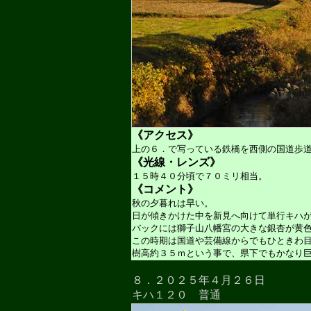
《アクセス》
上の６．で写っている鉄橋を西側の国道歩
《光線・レンズ》
１５時４０分頃で７０ミリ相当。
《コメント》
秋の夕暮れは早い。
日が傾きかけた中を新見へ向けて単行キハ
バックには獅子山八幡宮の大きな銀杏が黄
この時期は国道や芸備線からでもひときわ
樹高約３５ｍという事で、県下でもかなり
８．２０２５年４月２６日
キハ１２０ 普通