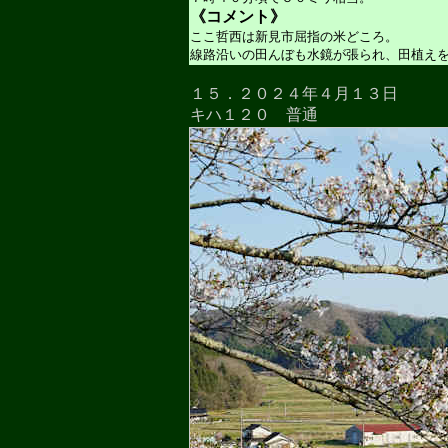
《コメント》
ここ哲西は新見市屈指の米どころ。
線路沿いの田んぼも水鏡が張られ、田植え
１５．２０２４年４月１３日
キハ１２０ 普通