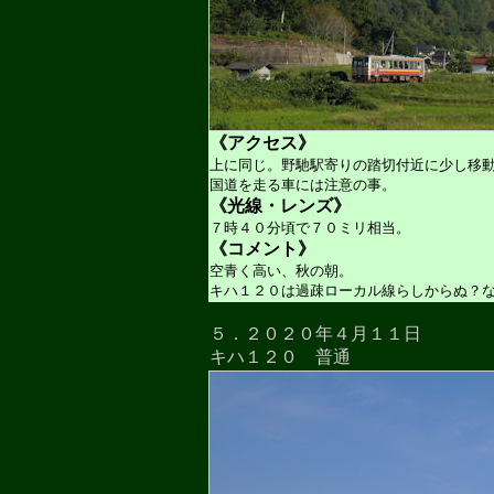
《アクセス》
上に同じ。野馳駅寄りの踏切付近に少し移
国道を走る車には注意の事。
《光線・レンズ》
７時４０分頃で７０ミリ相当。
《コメント》
空青く高い、秋の朝。
キハ１２０は過疎ローカル線らしからぬ？
５．２０２０年４月１１日
キハ１２０ 普通