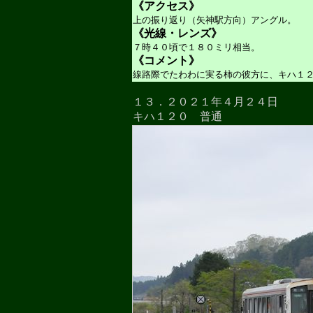
《アクセス》
上の振り返り（矢神駅方向）アングル。
《光線・レンズ》
７時４０頃で１８０ミリ相当。
《コメント》
線路際でたわわに実る柿の彼方に、キハ１
１３．２０２１年４月２４日
キハ１２０ 普通