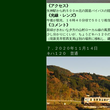
《アクセス》
矢神駅から約５００ｍ北の国道バイパスの
《光線・レンズ》
午後が順光。１６時４０分頃で５０ミリ相
《コメント》
新緑がきれいな夕方の山村ローカル線の風
少し分かりにくいが、ちょうどキハ１２０
（現新見市哲西支局は別の場所に移転し、
７．２０２０年１１月１４日
キハ１２０ 普通