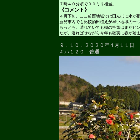
７時４０分頃で９０ミリ相当。
《コメント》
４月下旬、ここ哲西地域では田んぼに水が
新見市内でも比較的田植えが早い地域の一
もっとも、晴れていても朝の空気はまだヒ
だが、遅ればせながら今年も確実に春が始
９．１０．２０２０年４月１１日
キハ１２０ 普通