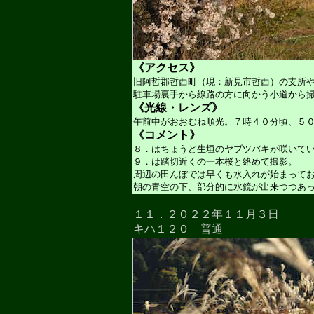
《アクセス》
旧阿哲郡哲西町（現：新見市哲西）の支所
駐車場裏手から線路の方に向かう小道から
《光線・レンズ》
午前中がおおむね順光。７時４０分頃、５
《コメント》
８．はちょうど生垣のヤブツバキが咲いて
９．は踏切近くの一本桜と絡めて撮影。
周辺の田んぼでは早くも水入れが始まって
朝の青空の下、部分的に水鏡が出来つつあ
１１．２０２２年１１月３日
キハ１２０ 普通