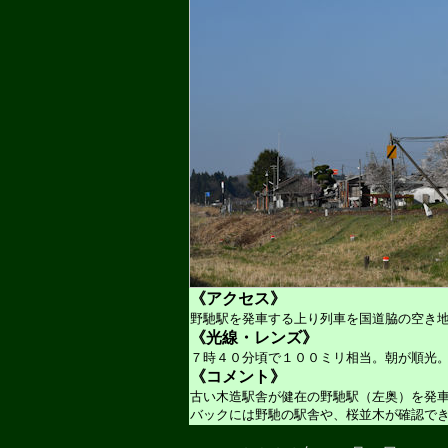
《アクセス》
野馳駅を発車する上り列車を国道脇の空き
《光線・レンズ》
７時４０分頃で１００ミリ相当。朝が順光
《コメント》
古い木造駅舎が健在の野馳駅（左奥）を発
バックには野馳の駅舎や、桜並木が確認で