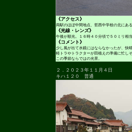
《アクセス》
両駅のほぼ中間地点、哲西中学校の北にあ
《光線・レンズ》
午後が順光。１６時４０分頃で５０ミリ相
《コメント》
少し風が出て水鏡にはならなかったが、快
軽トラやトラクターが田植えの準備に忙し
この季節ならではの光景。
２．２０２３年１１月４日
キハ１２０ 普通