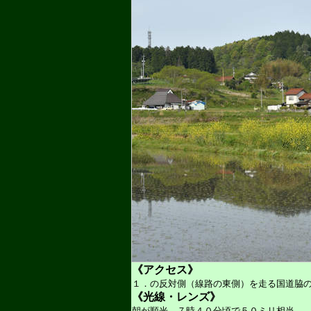
《アクセス》
１．の反対側（線路の東側）を走る国道脇
《光線・レンズ》
朝が順光。７時４０分頃で５０ミリ相当。