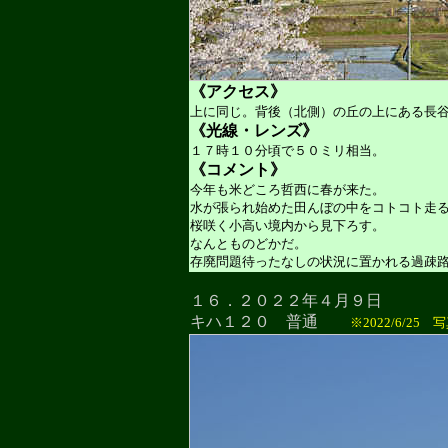
《アクセス》
上に同じ。背後（北側）の丘の上にある長
《光線・レンズ》
１７時１０分頃で５０ミリ相当。
《コメント》
今年も米どころ哲西に春が来た。
水が張られ始めた田んぼの中をコトコト走
桜咲く小高い境内から見下ろす。
なんとものどかだ。
存廃問題待ったなしの状況に置かれる過疎
１６．２０２２年４月９日
キハ１２０ 普通
※2022/6/25