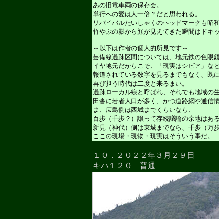
あの旧電車両の保存会。
単行への愛は人一倍？だと思われる。
リバイバルたいしゃくのヘッドマークも昭
竹やぶの影から顔が見えてきた瞬間はドキッ
～以下は作者の個人的所見です～
芸備線過疎区間については、地元鉄の色眼
イヤ地元だからこそ、「現実はシビア」な
報道されている数字を見るまでもなく、既
再び担う時代は二度と来るまい。
過疎ローカル線と呼ばれ、それでも地域の
田舎に若者人口が多く、かつ道路網や通信
ま、広島側は西城までくらいなら、
百歩（千歩？）譲って存続議論の余地はあ
新見（神代）側は東城までなら、千歩（万
ここの現場・現物・現実はそういう事だ。
１０．２０２２年３月２９日
キハ１２０ 普通