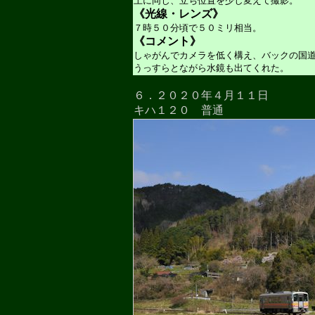
上に同じ、立ち位置を少し変えて撮影。
《光線・レンズ》
７時５０分頃で５０ミリ相当。
《コメント》
しゃがんでカメラを低く構え、バックの国
うっすらとながら水鏡も出てくれた。
６．２０２０年４月１１日
キハ１２０ 普通