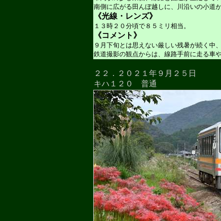
南側に広がる田んぼ越しに、川沿いの小道
《光線・レンズ》
１３時２０分頃で８５ミリ相当。
《コメント》
９月下旬とは思えない厳しい残暑が続く中
鉄道撮影の観点からは、線路手前に走る車
２２．２０２１年９月２５日
キハ１２０ 普通