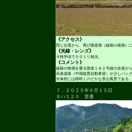
《アクセス》
同じ位置から、再び国道側（線路の南側）
《光線・レンズ》
９時半頃で５０ミリ相当。
《コメント》
線路の南側を通る国道１８２号線の歩道か
高速道路（中国縦貫自動車道）が少しバッ
全体的には桜咲くのどかな里山風景である
７．２０２５年６月１５日
キハ１２０ 普通