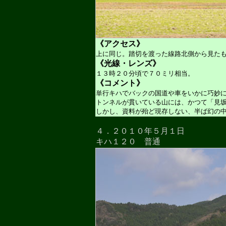
《アクセス》
上に同じ。踏切を渡った線路北側から見た
《光線・レンズ》
１３時２０分頃で７０ミリ相当。
《コメント》
単行キハでバックの国道や車をいかに巧妙
トンネルが貫いている山には、かつて「見
しかし、資料が殆ど現存しない、半ば幻の
４．２０１０年５月１日
キハ１２０ 普通