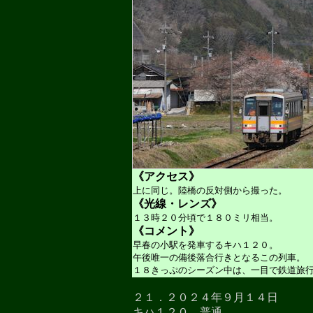
《アクセス》
上に同じ。陸橋の反対側から撮った。
《光線・レンズ》
１３時２０分頃で１８０ミリ相当。
《コメント》
早春の小駅を発車するキハ１２０。
午後唯一の備後落合行きとなるこの列車。
１８きっぷのシーズン中は、一目で鉄道旅
２１．２０２４年９月１４日
キハ１２０ 普通