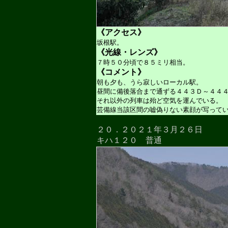
《アクセス》
坂根駅。
《光線・レンズ》
７時５０分頃で８５ミリ相当。
《コメント》
朝も夕も、うら寂しいローカル駅。
昼間に備後落合まで通ずる４４３Ｄ～４４
それ以外の列車は殆ど空気を運んでいる。
芸備線当該区間の嘘偽りない素顔が写って
２０．２０２１年３月２６日
キハ１２０ 普通