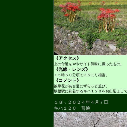
《アクセス》
上の付近をややサイド気味に撮ったもの。
《光線・レンズ》
１５時５０分頃で３５ミリ相当。
《コメント》
彼岸花があぜ道にずらっと並び、
坂根駅に到着するキハ１２０をお出迎えし
１８．２０２４年４月７日
キハ１２０ 普通