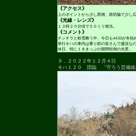
《アクセス》
上のポイントから少し西側、踏切脇で少し
《光線・レンズ》
１３時２０分頃で５０ミリ相当。
《コメント》
チンチラと粉雪舞う中、今日も443Dが冬
単行キハの車内は乗り鉄の皆さんで盛況な
休日、特に１８きっぷの期間恒例の光景。
９．２０２２年１２月４日
キハ１２０ 団臨 「守ろう芸備線