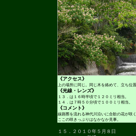
《アクセス》
上の場所に同じ。同じ木を絡めて、立ち位
《光線・レンズ》
１３．は１６時半頃で１２０ミリ相当。
１４．は７時５０分頃で１００ミリ相当。
《コメント》
線路際を流れる神代川沿いに合歓の花が咲
ここの咲きっぷりはなかなか見事。
１５．２０１０年５月８日