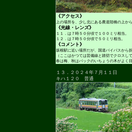
《アクセス》
上の場所を、少し北にある農道陸橋の上か
《光線・レンズ》
１１．は７時５０分頃で１００ミリ相当。
１２．は７時５０分頃で５０ミリ相当。
《コメント》
坂根駅に近い場所だが、国道バイパスから
（ここはかつては芸備線と踏切でクロスし
春は梅、秋はバックのいちょうの木がよく
１３．２０２４年７月１１日
キハ１２０ 普通