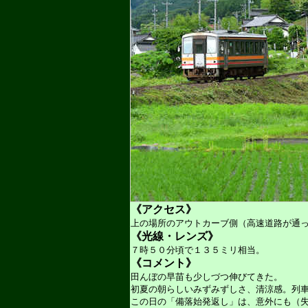
《アクセス》
上の場所のアウトカーブ側（高速道路が通
《光線・レンズ》
７時５０分頃で１３５ミリ相当。
《コメント》
田んぼの早苗も少しづつ伸びてきた。
初夏の朝らしいみずみずしさ、清涼感。列
この日の「備落始発返し」は、意外にも（