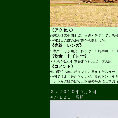
《アクセス》
両駅のほぼ中間地点。国道と併走している
作例は田んぼのあぜ道から撮影した。
《光線・レンズ》
午後の下りが順光。作例は１５時半頃。５
《飲食・トイレetc》
どちらかに少し車を走らせれば「道の駅」
《コメント》
何の変哲も無いポイントに見えるだろうが
作例ではよく分からないが、奥のトンネル
４、５月の鯉のぼりと水鏡の時期にぜひ訪
２．２０１０年５月８日
キハ１２０ 普通