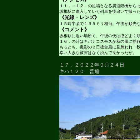
１１．～１２．の足場となる農道陸橋から
坂根駅に進入していく列車を後追いで撮っ
《光線・レンズ》
１５時半頃で１３５ミリ相当。午後が順光
《コメント》
坂根駅に近い場所く、午後の便はほどよく
１６．の時はキバナコスモスが秋の風に揺
もっとも、撮影の２日後台風に見舞われ「
幸い大きな被害はなく済んで良かったが。
１７．２０２２年９月２４日
キハ１２０ 普通