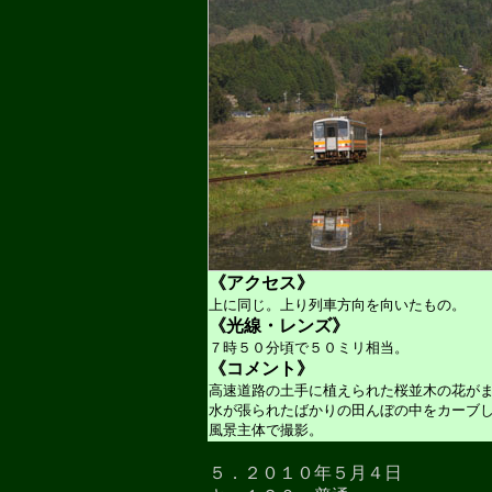
《アクセス》
上に同じ。上り列車方向を向いたもの。
《光線・レンズ》
７時５０分頃で５０ミリ相当。
《コメント》
高速道路の土手に植えられた桜並木の花が
水が張られたばかりの田んぼの中をカーブ
風景主体で撮影。
５．２０１０年５月４日