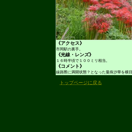
《アクセス》
市岡駅の裏手。
《光線・レンズ》
１６時半頃で１００ミリ相当。
《コメント》
線路際に満開状態？となった曼殊沙華を横
トップページに戻る