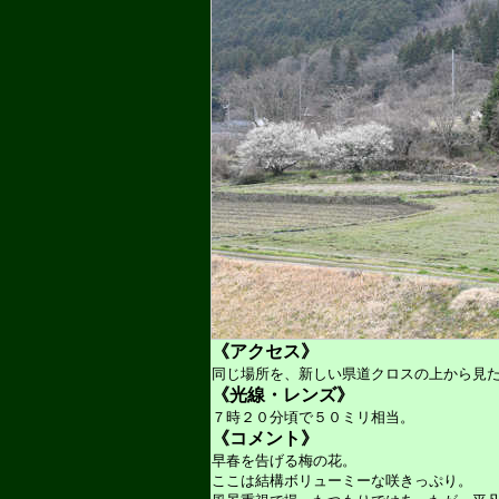
《アクセス》
同じ場所を、新しい県道クロスの上から見
《光線・レンズ》
７時２０分頃で５０ミリ相当。
《コメント》
早春を告げる梅の花。
ここは結構ボリューミーな咲きっぷり。