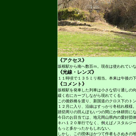
《アクセス》
坂根駅から南へ数百ｍ。現在は使われてい
《光線・レンズ》
１１時頃で１３５ミリ相当。本来は午後の
《コメント》
坂根駅を発車した列車は小さな切り通しの
緩く右にカーブしながら現れてくる。
この後鉄橋を渡り、新国道のクロス下のト
１２月に入り、沿線はすっかり冬枯れ模様
踏切周りの田んぼもいつの間にか休耕田に
今日のお目当ては、地元岡山県内の愛好団
キハ１２０単行でなく、例えばノスタルジ
もっと多かったかもしれない。
しかし、この団体はかつて作者もさぬきの