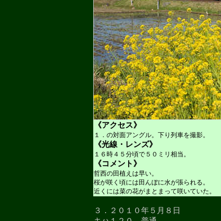
《アクセス》
１．の対面アングル。下り列車を撮影。
《光線・レンズ》
１６時４５分頃で５０ミリ相当。
《コメント》
哲西の田植えは早い。
桜が咲く頃には田んぼに水が張られる。
近くには菜の花がまとまって咲いていた。
３．２０１０年５月８日
キハ１２０ 普通