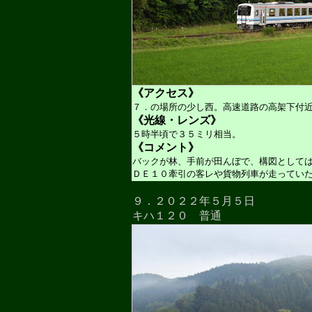
《アクセス》
７．の場所の少し西。高速道路の高架下付
《光線・レンズ》
５時半頃で３５ミリ相当。
《コメント》
バックが林、手前が田んぼで、構図として
ＤＥ１０牽引の客レや貨物列車が走ってい
９．２０２２年５月５日
キハ１２０ 普通