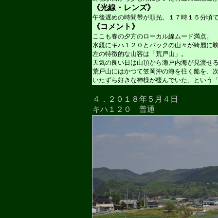
《光線・レンズ》
午後遅めの時間帯が順光。１７時１５分頃
《コメント》
ここも春の夕方のローカル線ムード満点。
水鏡にキハ１２０とバックの山々が綺麗に
左の特徴的な山容は「荒戸山」。
天気の良い日は山頂から瀬戸内海が見渡せ
荒戸山にはかつて笠岡沖の海を往く船を、
いたずら好きな神様が棲んでいた、という
４．２０１８年５月４日
キハ１２０ 普通