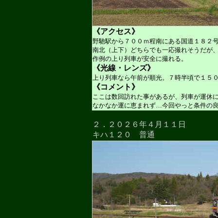
《アクセス》
野馳駅から７００ｍ程南にある国道１８２
南北（上下）どちらでも一応撮れそうだが
作例の上り列車が安全に撮れる。
《光線・レンズ》
上り列車なら午前が順光。７時半頃で１５
《コメント》
ここは数回訪れた事があるが、列車が運休
なかなか運に恵まれず…今回やっと条件の
２．２０２６年４月１１日
キハ１２０ 普通