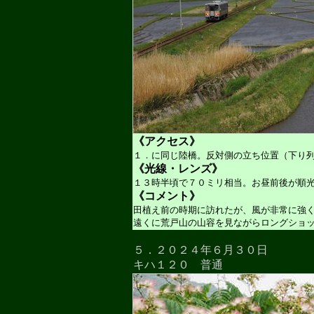
《アクセス》
１．に同じ陸橋。反対側の立ち位置（下り
《光線・レンズ》
１３時半頃で７０ミリ相当。お昼前後が順
《コメント》
田植え前の時期に訪れたが、風が非常に強
遠くに荒戸山の山容を見ながらロングショ
５．２０２４年６月３０日
キハ１２０ 普通