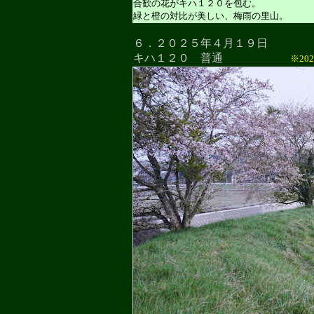
合歓の花がキハ１２０を包む。
緑と橙の対比が美しい、梅雨の里山。
６．２０２５年４月１９日
キハ１２０ 普通
※20