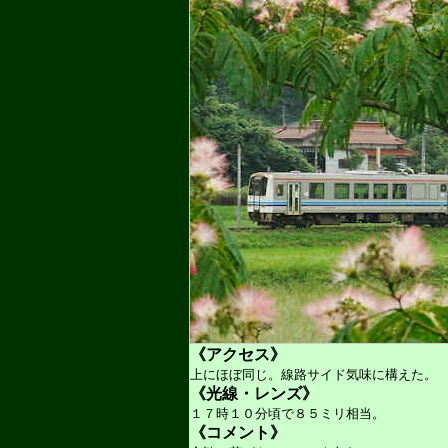
《アクセス》
上にほぼ同じ。線路サイド気味に構えた。
《光線・レンズ》
１７時１０分頃で８５ミリ相当。
《コメント》