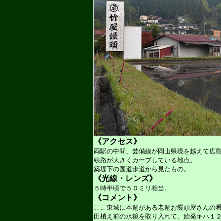
《アクセス》
両駅の中間、芸備線が岡山県境を越えて広
線路が大きくカーブしている地点。
築堤下の国道歩道から見たもの。
《光線・レンズ》
５時半頃で５０ミリ相当。
《コメント》
ここ東城に本舗がある老舗お饅頭屋さんの
田植え前の水鏡を取り入れて、始発キハ１