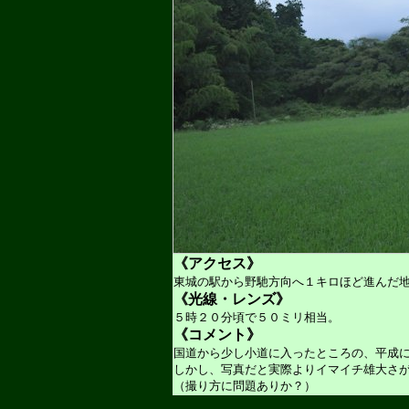
《アクセス》
東城の駅から野馳方向へ１キロほど進んだ
《光線・レンズ》
５時２０分頃で５０ミリ相当。
《コメント》
国道から少し小道に入ったところの、平成
しかし、写真だと実際よりイマイチ雄大さ
（撮り方に問題ありか？）