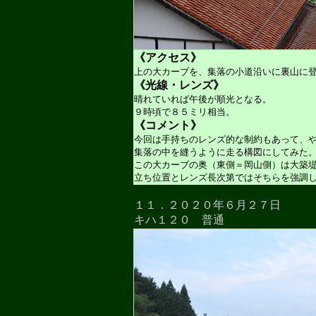
《アクセス》
上の大カーブを、集落の小道沿いに裏山に
《光線・レンズ》
晴れていれば午後が順光となる。
９時頃で８５ミリ相当。
《コメント》
今回は手持ちのレンズ的な制約もあって、
集落の中を縫うように走る構図にしてみた
この大カーブの奥（東側＝岡山側）は大築
立ち位置とレンズ長次第ではそちらを強調
１１．２０２０年６月２７日
キハ１２０ 普通