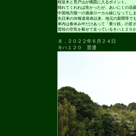
桜並木と荒戸山が構図に入るポイント。
晴れてくれれば良かったが、あいにくの花
中国地方随一の過疎ローカル線になってし
先日来のJR報道発表以来、地元の新聞等で
車内は春休み中だけあって「乗り鉄」の皆
普段の空気を載せて走っているキハ１２０
８．２０２２年６月２４日
キハ１２０ 普通