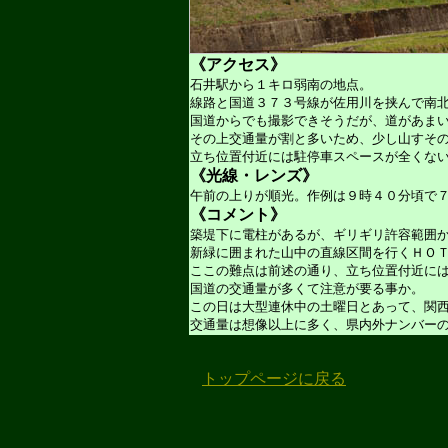
《アクセス》
石井駅から１キロ弱南の地点。
線路と国道３７３号線が佐用川を挟んで南
国道からでも撮影できそうだが、道があま
その上交通量が割と多いため、少し山すそ
立ち位置付近には駐停車スペースが全くな
《光線・レンズ》
午前の上りが順光。作例は９時４０分頃で７
《コメント》
築堤下に電柱があるが、ギリギリ許容範囲
新緑に囲まれた山中の直線区間を行くＨＯ
ここの難点は前述の通り、立ち位置付近に
国道の交通量が多くて注意が要る事か。
この日は大型連休中の土曜日とあって、関
交通量は想像以上に多く、県内外ナンバー
トップページに戻る